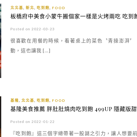
,
,
,
北北基
新北
吃到飽
FOOD
板橋府中美食小蒙牛搬個家一樣是火烤兩吃 吃到飽
Posted on 2022-03-23
很喜歡在用餐的時候，看著桌上的菜色〝青操澎湃〞
動，這也讓我 […]
,
,
,
基隆
北北基
吃到飽
FOOD
基隆美食推薦 胖肚肚燒肉吃到飽 499UP 隱藏版
Posted on 2022-01-22
『吃到飽』這三個字總帶著一股謎之引力，讓人想要