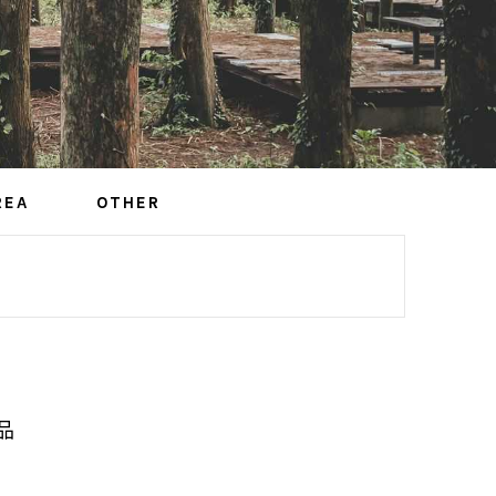
REA
OTHER
品