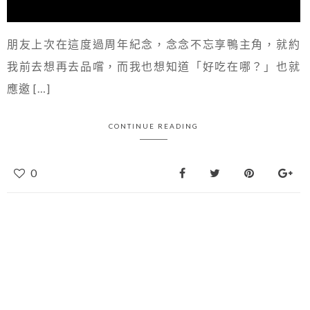
朋友上次在這度過周年紀念，念念不忘享鴨主角，就約
我前去想再去品嚐，而我也想知道「好吃在哪？」也就
應邀 […]
CONTINUE READING
0