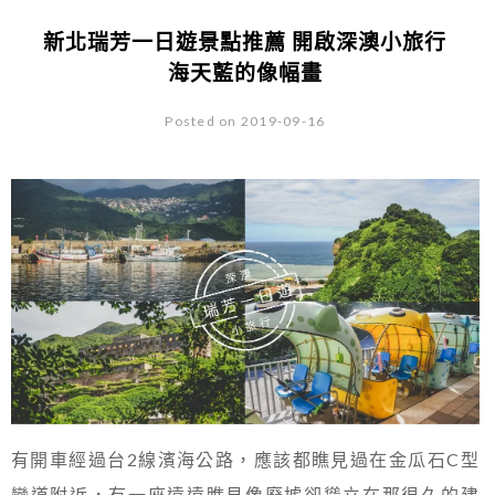
新北瑞芳一日遊景點推薦 開啟深澳小旅行
海天藍的像幅畫
Posted on 2019-09-16
有開車經過台2線濱海公路，應該都瞧見過在金瓜石C型
彎道附近，有一座遠遠瞧見像廢墟卻聳立在那很久的建