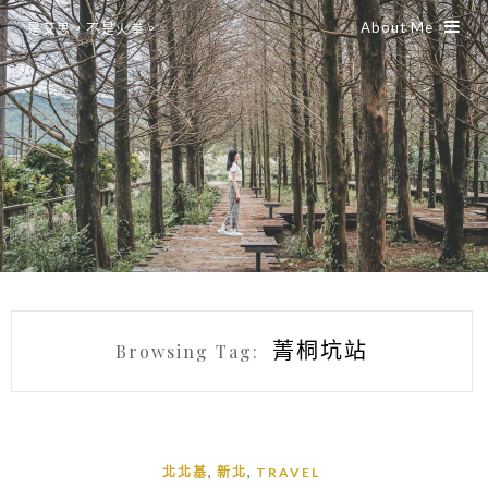
About Me
是艾思，不是火拳。
菁桐坑站
Browsing Tag:
,
,
北北基
新北
TRAVEL