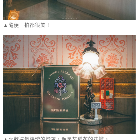
▲隨便一拍都很美！
▲喜歡這個檯燈的燈罩，像是某種花的花瓣。