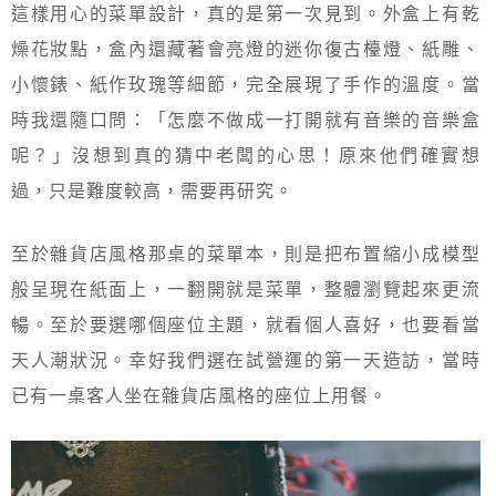
這樣用心的菜單設計，真的是第一次見到。外盒上有乾
燥花妝點，盒內還藏著會亮燈的迷你復古檯燈、紙雕、
小懷錶、紙作玫瑰等細節，完全展現了手作的溫度。當
時我還隨口問：「怎麼不做成一打開就有音樂的音樂盒
呢？」沒想到真的猜中老闆的心思！原來他們確實想
過，只是難度較高，需要再研究。
至於雜貨店風格那桌的菜單本，則是把布置縮小成模型
般呈現在紙面上，一翻開就是菜單，整體瀏覽起來更流
暢。至於要選哪個座位主題，就看個人喜好，也要看當
天人潮狀況。幸好我們選在試營運的第一天造訪，當時
已有一桌客人坐在雜貨店風格的座位上用餐。