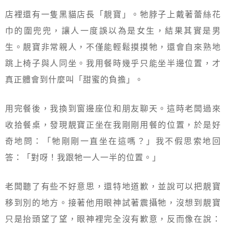
店裡還有一隻黑貓店長「靚寶」。牠脖子上戴著蕾絲花
巾的圍兜兜，讓人一度誤以為是女生，結果其實是男
生。靚寶非常親人，不僅能輕鬆摸摸牠，還會自來熟地
跳上椅子與人同坐。我用餐時幾乎只能坐半邊位置，才
真正體會到什麼叫「甜蜜的負擔」。
用完餐後，我換到窗邊座位和朋友聊天。這時老闆過來
收拾餐桌，發現靚寶正坐在我剛剛用餐的位置，於是好
奇地問：「牠剛剛一直坐在這嗎？」我不假思索地回
答：「對呀！我跟牠一人一半的位置。」
老闆聽了有些不好意思，還特地道歉，並說可以把靚寶
移到別的地方。接著他用眼神試著震攝牠，沒想到靚寶
只是抬頭望了望，眼神裡完全沒有歉意，反而像在說：