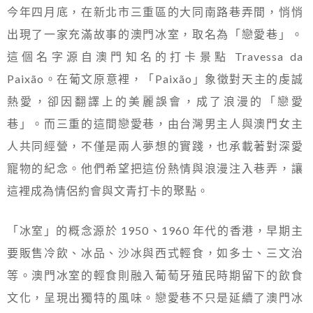
今年四月底，在新北市三重區的大同南路巷弄間，悄悄
出現了一家充滿故事的澳門冰室，取名為「戀愛巷」。
這個名字源自澳門知名的打卡景點 Travessa da
Paixão。在葡文原意裡，「Paixão」象徵對天主的虔誠
熱愛，卻因翻譯上的美麗誤會，成了浪漫的「戀愛
巷」。而三重的這間戀愛巷，由台灣男主人與澳門女主
人共同經營，不僅是兩人夢想的實踐，也承載著對深愛
寵物的紀念。他們希望把這份熱情與浪漫注入巷弄，讓
這裡成為情侶約會與文青打卡的聚點。
「冰室」的概念源於 1950、1960 年代的香港，早期主
要販售冷飲、冰品、沙冰與西式輕食，如多士、三文治
等。澳門冰室的輕食則融入葡萄牙殖民時期留下的飲食
文化，呈現出獨特的風味。戀愛巷不只是延續了澳門冰