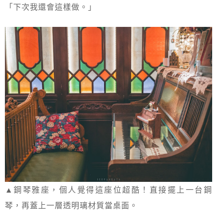
「下次我還會這樣做。」
▲鋼琴雅座，個人覺得這座位超酷！直接擺上一台鋼
琴，再蓋上一層透明璃材質當桌面。