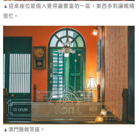
▲這桌座位是個人覺得最豐富的一區，東西多到讓眼睛
很忙。
▲澳門雅敘茶座。