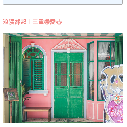
浪漫緣起︱三重戀愛巷