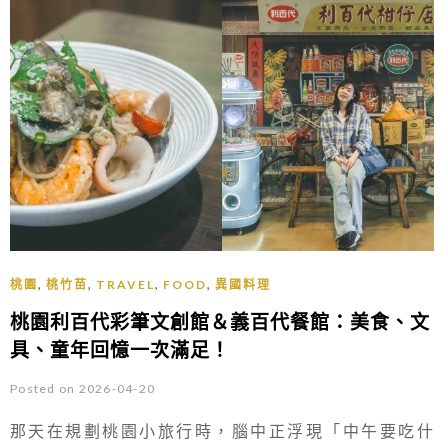
,
,
,
,
桃園
桃竹苗
TRAVEL
FOOD
異國料理
桃園利百代彩筆文創館＆義百代餐館：美食、文
具、童年回憶一次滿足！
Posted on 2026-04-20
那天在規劃桃園小旅行時，腦中正浮現「中午要吃什