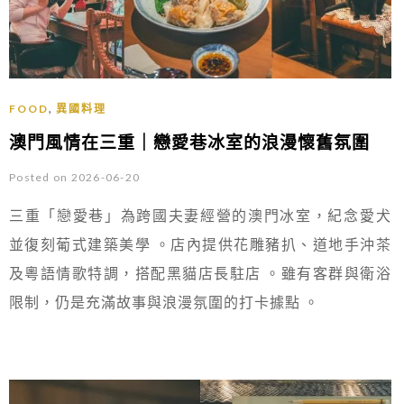
,
FOOD
異國料理
澳門風情在三重｜戀愛巷冰室的浪漫懷舊氛圍
Posted on 2026-06-20
三重「戀愛巷」為跨國夫妻經營的澳門冰室，紀念愛犬
並復刻葡式建築美學 。店內提供花雕豬扒、道地手沖茶
及粵語情歌特調，搭配黑貓店長駐店 。雖有客群與衛浴
限制，仍是充滿故事與浪漫氛圍的打卡據點 。