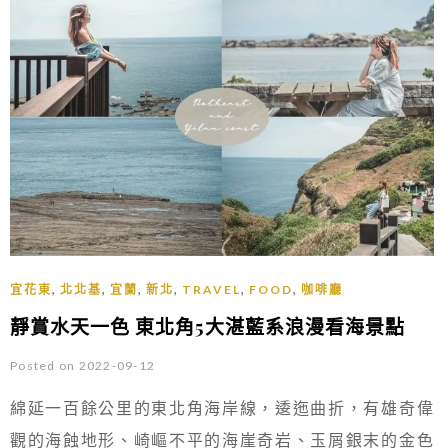
,
,
,
,
,
,
宜花東
北北基
宜蘭
新北
TRAVEL
FOOD
咖啡廳
靜賞水天一色 東北角5大湛藍系浪漫看海景點
Posted on 2022-09-12
綿延一百餘公里的東北角海岸線，逶迤曲折，有雄奇偉
觀的海蝕地形、崎嶇不平的海崖奇岩、玉屑銀末的金色