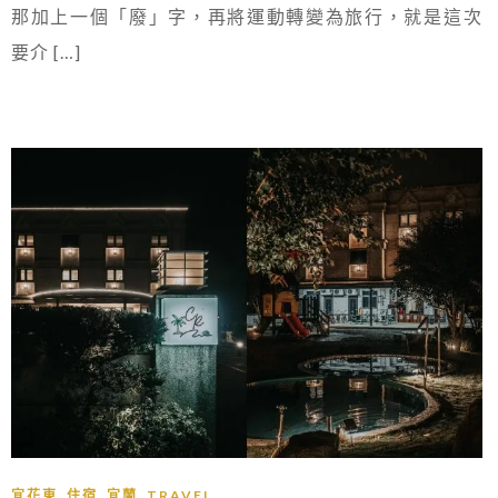
那加上一個「廢」字，再將運動轉變為旅行，就是這次
要介 […]
,
,
,
宜花東
住宿
宜蘭
TRAVEL