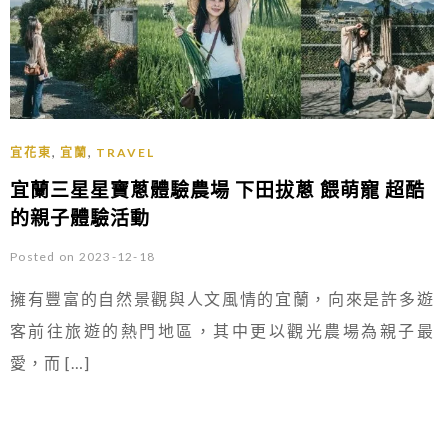
,
,
宜花東
宜蘭
TRAVEL
宜蘭三星星寶蔥體驗農場 下田拔蔥 餵萌寵 超酷
的親子體驗活動
Posted on 2023-12-18
擁有豐富的自然景觀與人文風情的宜蘭，向來是許多遊
客前往旅遊的熱門地區，其中更以觀光農場為親子最
愛，而 […]