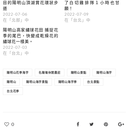
目的陽明山頂湖賞花環狀步
了白切雞排隊１小時也甘
道
願！
2022-07-06
2022-07-09
在「北部」中
在「台北」中
陽明山高家繡球花田 捕捉花
季的尾巴，快變成乾燥花的
繡球花一樣美。
2022-07-03
在「台北」中
陽明山花季海芋
名陽匍休閒農莊
陽明山景點
陽明山海芋
陽明山
陽明山海芋景點
陽明山海芋季
台北景點
台北花季
0