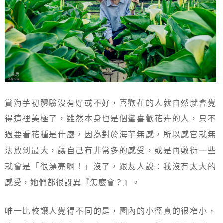
賞海芋初體驗沒有好或不好，喜歡花的人就自然就會覺
得這裡美極了，雖然本身也是個蠻喜歡花卉的人，只不
過要看花種是什麼，因為對於海芋無感，所以感官就無
法放到最大，讓自己有非常多的感受，或是再敷衍一些
就會是「很漂亮啊！」沒了，跟友人說：我沒有太大的
感受，她們都很訝異『怎麼會？』。
唯一比較讓人覺得不同的是，園內的小徑真的很窄小，