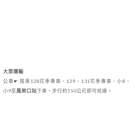
大眾運輸
公車☛ 搭乘128花季專車、129、131花季專車、小8、
小9至
風架口站
下車，步行約150公尺即可抵達。