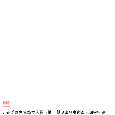
相關
非花季景色依然令人賞心悅
陽明山冠宸食館 只開中午 為