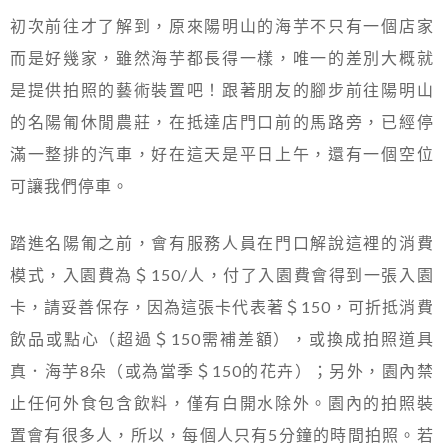
初次前往才了解到，原來陽明山的海芋不只有一個店家
而是好幾家，雖然海芋都長得一樣，唯一的差別大概就
是提供拍照的藝術裝置吧！跟著朋友的腳步前往陽明山
的名陽匍休閒農莊，在抵達店門口前的馬路旁，已經停
滿一整排的汽車，好在這天是平日上午，還有一個空位
可讓我們停車。
踏進名陽匍之前，會有服務人員在門口解說這裡的消費
模式，入園費為＄150/人，付了入園費會得到一張入園
卡，請妥善保存，因為這張卡代表著＄150，可折抵消費
飲品或點心（超過＄150需補差額），或換成拍照道具
真．海芋8朵（或為當季＄150的花卉）；另外，園內禁
止任何外食包含飲料，僅有白開水除外。園內的拍照裝
置會有很多人，所以，每個人只有5分鐘的時間拍照。若