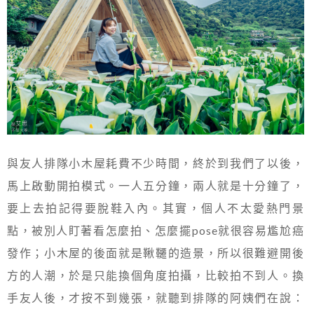
與友人排隊小木屋耗費不少時間，終於到我們了以後，
馬上啟動開拍模式。一人五分鐘，兩人就是十分鐘了，
要上去拍記得要脫鞋入內。其實，個人不太愛熱門景
點，被別人盯著看怎麼拍、怎麼擺pose就很容易尷尬癌
發作；小木屋的後面就是鞦韆的造景，所以很難避開後
方的人潮，於是只能換個角度拍攝，比較拍不到人。換
手友人後，才按不到幾張，就聽到排隊的阿姨們在說：