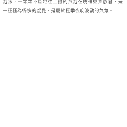
泡沫，一顆顆不斷地往上竄的汽泡在嘴裡逐漸散發，是
一種極為暢快的感覺，是屬於夏季夜晚波動的氣氛。