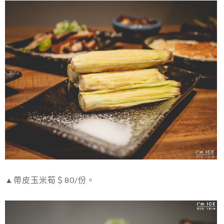
▲帶皮玉米筍＄80/份。