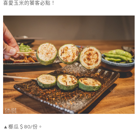
喜愛玉米的饕客必點！
▲櫛瓜＄80/份。