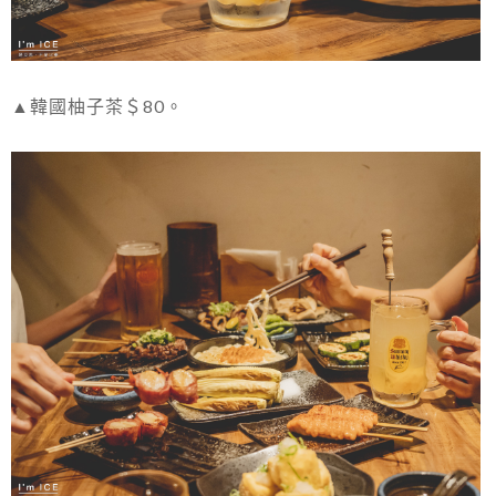
▲韓國柚子茶＄80。