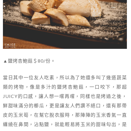
▲鹽烤杏鮑菇＄80/份。
當日其中一位友人吃素，所以為了她還多叫了幾道蔬菜
類的烤物，像是多汁的鹽烤杏鮑菇，一口咬下，那超
JUICY的口感，讓人想一嚐再嚐，同樣也是烤過之後，
鮮甜味滿分的櫛瓜，更是讓友人們讚不絕口，還有那帶
皮的玉米筍，在幫它脫衣服時，那陣陣的玉米香氣一直
纏繞在鼻間，沾點鹽，就能輕易將玉米的甜味勾出，是