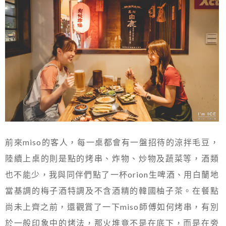
前來miso的客人，每一桌都會有一盤招待的涼拌毛豆，
陸續上桌的則是點的烤串、炸物、炒物及蔬菜等，酒類
也不能少，我與同伴們點了一杯orion生啤酒、用白蘭地
當基調的梅子酒特調及不含酒精的韓國柚子茶。在餐點
尚未上齊之前，還觀賞了一下miso師傅如何烤串，有別
於一般印象中的烤法，那火堆竟不是在底下，而是在旁