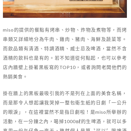
miso的提供的餐點有烤串、炒物、炸物及煮物等，而烤
串類又詳細地分為牛肉、雞肉、豬肉、海鮮及蔬菜等。
而飲品類有清酒、特調酒精、威士忌及啤酒，當然不含
酒精的飲料也是有的。若不知道從何點起，也可以參考
店內牆壁上掛著黑板寫的TOP10，或者詢問老闆他們的
熱銷美食。
掛在牆上的黑板最吸引我的不是列在上面的美食名稱，
而是那令人想起讓我哭掉一整包衛生紙的日劇「一公升
的眼淚」，在這裡當然不是指日劇啦！是miso所舉辦的
活動，在一分鐘之內，喝掉1000㎖的生啤酒，就可以多
享用一份午仔魚一夜干，雖然個人是算〝可以〞喝啤酒