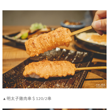
▲明太子雞肉串＄120/2串