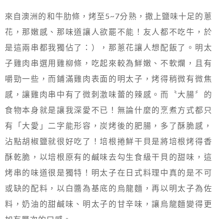
來自澳洲的和牛肋條，烤至5~7分熟，撒上鹽味十足的蔥
花，那嫩感、那味道讓人欲罷不能！友人都不吃牛，於
是這兩串都我獨佔了：），那蔥花讓人想配飯了。明太
子雞肉串選用雞柳條，吃起來較為鮮嫩、不軟爛，且有
嚼勁一些，而鋪滿雞肉表面的明太子，烤得稍微有微焦
感，讓雞肉串中有了微刺激味蕾的辣感。而〝大腸〞的
食物本身就是讓我深愛不已！無論什麼的烹煮方式都只
有「大愛」二字能形容，炭烤後的肥腸，多了酥脆感，
沾點胡椒鹽就很好吃了！培根捲鮮干貝是將培根烤得香
酥乾脆，以培根原有的鹹味去勾生食級干貝的甜味，這
烤串的味道很是獨特！明太子在日式料理中真的是不可
或缺的配料，以白醬為基底的烏龍麵，再以明太子為佐
料，奶油的甜鹹味、明太子的甘辛味，讓烏龍麵變得更