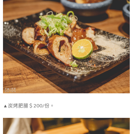
▲炭烤肥腸＄200/份。