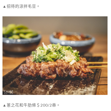
▲招待的涼拌毛豆。
▲蔥之花和牛肋條＄200/2串。