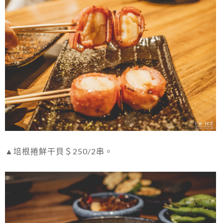
▲培根捲鮮干貝＄250/2串。