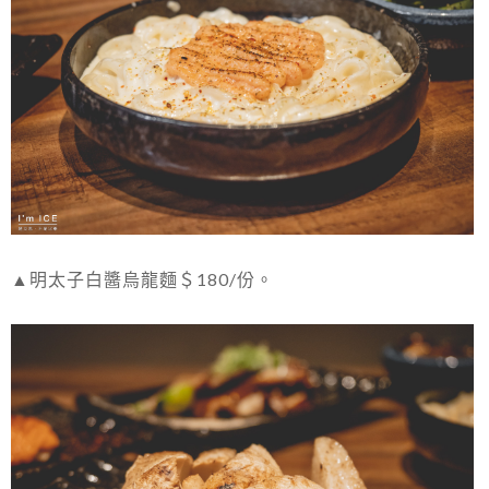
▲明太子白醬烏龍麵＄180/份。