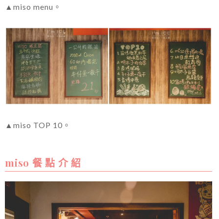
▲miso menu。
▲miso TOP 10。
miso 餐 點 介 紹