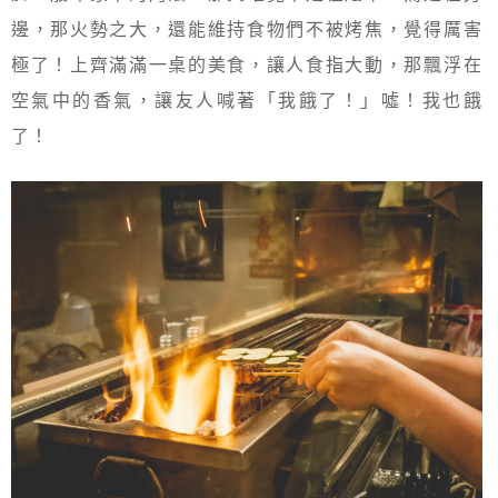
邊，那火勢之大，還能維持食物們不被烤焦，覺得厲害
極了！上齊滿滿一桌的美食，讓人食指大動，那飄浮在
空氣中的香氣，讓友人喊著「我餓了！」噓！我也餓
了！