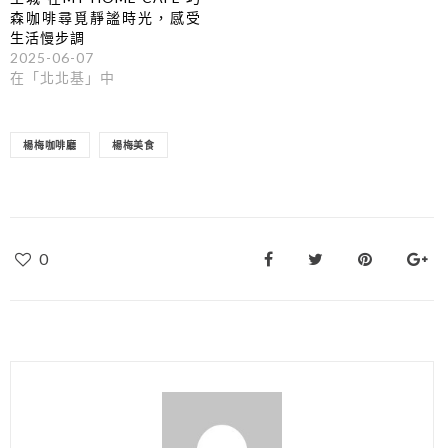
森咖啡尋覓靜謐時光，感受
生活慢步調
2025-06-07
在「北北基」中
楊梅咖啡廳
楊梅美食
0