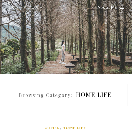
About Me
是艾思，不是火拳。
HOME LIFE
Browsing Category:
,
OTHER
HOME LIFE