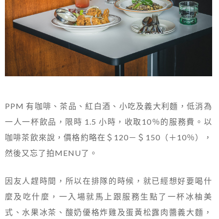
PPM 有咖啡、茶品、紅白酒、小吃及義大利麵，低消為
一人一杯飲品，限時 1.5 小時，收取10％的服務費。以
咖啡茶飲來說，價格約略在＄120－＄150（＋10％），
然後又忘了拍MENU了。
因友人趕時間，所以在排隊的時候，就已經想好要喝什
麼及吃什麼，一入場就馬上跟服務生點了一杯冰柚美
式、水果冰茶、酸奶優格炸雞及蛋黃松露肉醬義大麵，