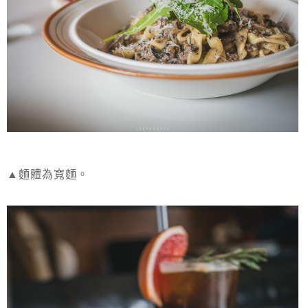
▲麵體為寬麵。