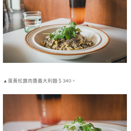
▲蛋黃松露肉醬義大利麵＄340。