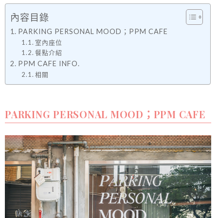
內容目錄
PARKING PERSONAL MOOD；PPM CAFE
室內座位
餐點介紹
PPM CAFE INFO.
相關
PARKING PERSONAL MOOD；PPM CAFE