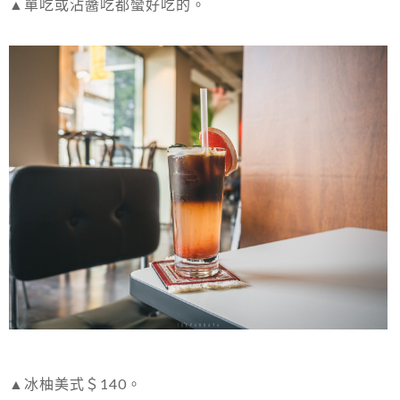
▲單吃或沾醬吃都蠻好吃的。
▲冰柚美式＄140。