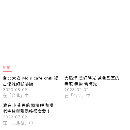
相關
台北大安 Mois cafe chill 復
大稻埕 美好時光 茶香盈室的
古優雅的咖啡廳
老宅 老物 舊時光
2023-08-09
2023-02-02
在「台北」中
在「台北」中
藏在小巷裡的閣樓哩咖啡｜
老宅控與甜點控都會愛！
2022-07-02
在「北北基」中