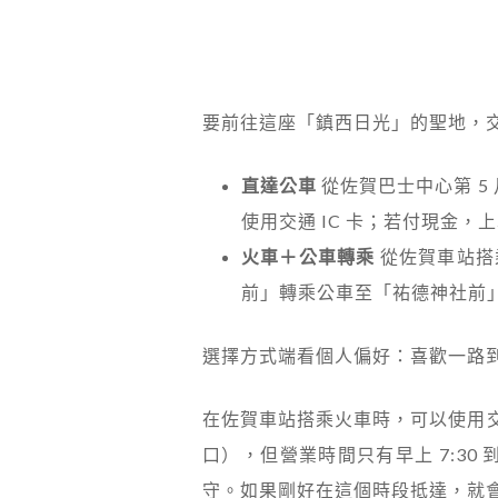
要前往這座「鎮西日光」的聖地，
直達公車
從佐賀巴士中心第 5
使用交通 IC 卡；若付現金
火車＋公車轉乘
從佐賀車站搭
前」轉乘公車至「祐德神社前」
選擇方式端看個人偏好：喜歡一路
在佐賀車站搭乘火車時，可以使用交
口），但營業時間只有早上 7:30 到
守。如果剛好在這個時段抵達，就