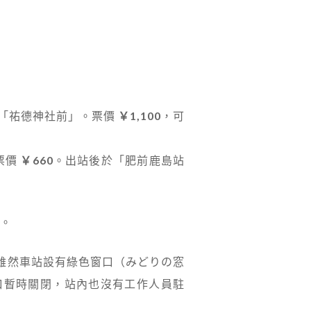
抵達「祐德神社前」。票價
￥1,100
，可
票價
￥660
。出站後於「肥前鹿島站
。
。雖然車站設有綠色窗口（みどりの窓
時間窗口暫時關閉，站內也沒有工作人員駐