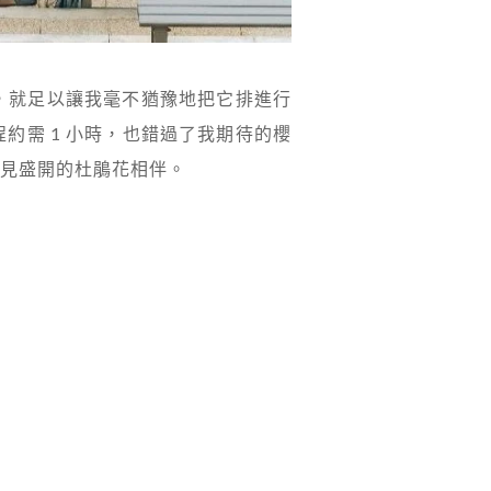
，就足以讓我毫不猶豫地把它排進行
約需 1 小時，也錯過了我期待的櫻
見盛開的杜鵑花相伴。