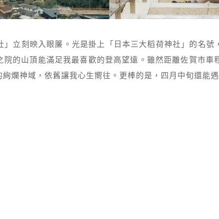
社」立刻映入眼簾。光是掛上「日本三大稻荷神社」的名號
院的山頂能滿足我最喜歡的登高望遠。雖然距離佐賀市車程
的絢爛神域，依舊讓我心生嚮往。更棒的是，四月中旬還能遇