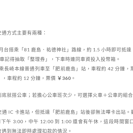
交通方式主要有兩種：
 月台搭乘「81 鹿島．祐德神社」路線，約 1.5 小時即可
，上車記得抽取「整理券」，下車時連同車資投入投幣箱。
乘長崎本線普通列車至「肥前鹿島」站，車程約 42 分鐘，
，車程約 12 分鐘，票價
￥360
。
到底就搭公車；若擔心公車班次少，可選擇火車＋公車的組合
通 IC 卡進站，但抵達「肥前鹿島」站後卻無法嗶卡出站
下午 3:00，中午 12:00 到 1:00 還會有午休，這段
會遇到無法即時處理扣款的情況。