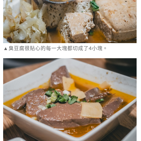
▲臭豆腐很貼心的每一大塊都切成了4小塊。