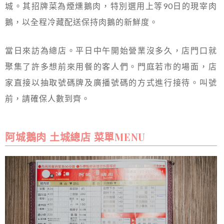
城。其招牌菜為煙燻鵝肉，特別選用上等90日的現宰肉
鵝，以全程冷藏配送保持肉鵝的新鮮度。
當日來訪為總店。平日中午開始營業沒多久，店門口就
聚集了許多想前來用餐的客人們。門庭若市的場面，店
家直接以抽取號碼牌及廣播號碼的方式進行接待。叫號
前，請確保人數到齊。
阿城鵝肉 土城總店 菜單MENU