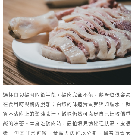
選擇白切鵝肉的後半段，鵝肉完全不柴，鵝骨也很容易
在食用時與鵝肉脫離；白切的味道實質就猶如鹹水，就
算不沾附上的醬油醬汁，鹹味仍然可滿足自己比較偏重
鹹的味蕾。本身吃鵝肉時，最怕遇見這幾種狀況，皮很
嫩，但肉非常難咬，骨頭與肉難以分離，還有肉質太