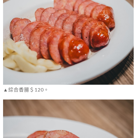
▲綜合香腸＄120。