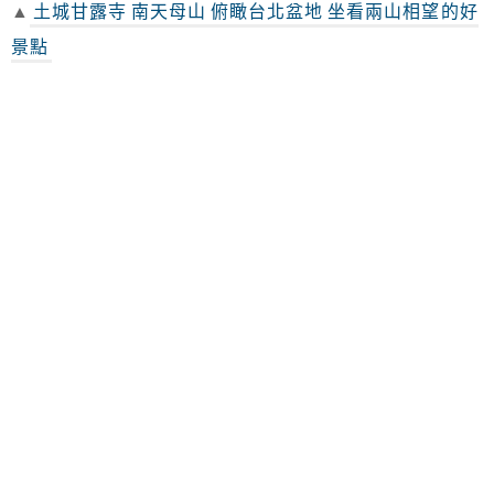
▲
土城甘露寺 南天母山 俯瞰台北盆地 坐看兩山相望的好
景點