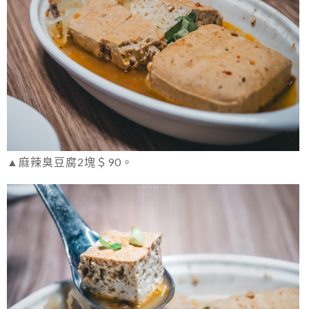
▲麻辣臭豆腐2塊＄90。