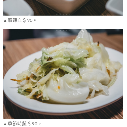
▲麻辣血＄90。
▲季節時蔬＄90。