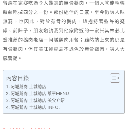
曾經在家鄉吃過令人難忘的無骨鵝肉，一個人就能輕輕
鬆鬆吃掉四分之一份。那份絕佳的口感，至今仍讓人味
無窮，也因此，對於有骨的鵝肉，總抱持著些許的疑
慮。前陣子，朋友邀請我到他家附近的一家米其林必比
登推薦的鵝肉老店－阿城鵝肉用餐；雖然端上來的仍是
有骨鵝肉，但其美味卻絲毫不遜色於無骨鵝肉，讓人大
感驚艷。
內容目錄
阿城鵝肉 土城總店
阿城鵝肉 土城總店 菜單MENU
阿城鵝肉 土城總店 美食介紹
阿城鵝肉 土城總店 INFO.