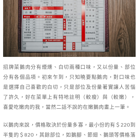
招牌菜鵝肉分有煙燻、白切兩種口味，又以份量、部位
分有各個品項。初來乍到，只知曉要點鵝肉，對口味也
是選擇自己喜歡的白切，只是部位及份量著實讓人苦惱
了許久，好在菜單上有特地註明（較瘦）與（較嫩），
喜愛吃嫩肉的我，當然二話不說的在嫩鵝肉畫上一筆。
以鵝肉來說，價格取決於份量多寡，最小份的有＄220到
半隻的＄820，其餘部位，如鵝腳、節翅、鵝頭等價格落