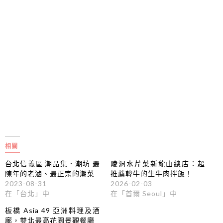
相關
台北信義區 潮品集．潮坊 最
陵洞水芹菜新龍山總店：超
陳年的老滷、最正宗的潮菜
推薦韓牛的生牛肉拌飯！
2023-08-31
2026-02-03
在「台北」中
在「首爾 Seoul」中
板橋 Asia 49 亞洲料理及酒
廊，雙北最高花園景觀餐廳