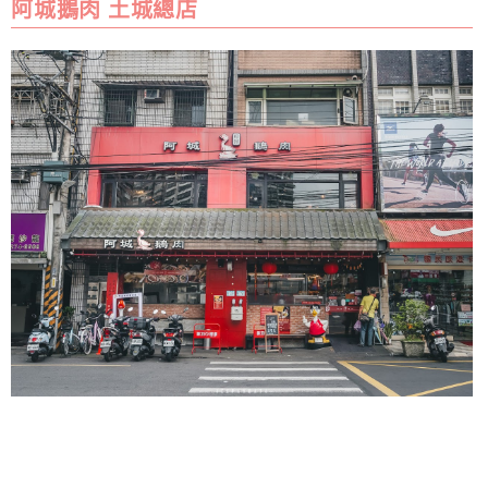
阿城鵝肉 土城總店