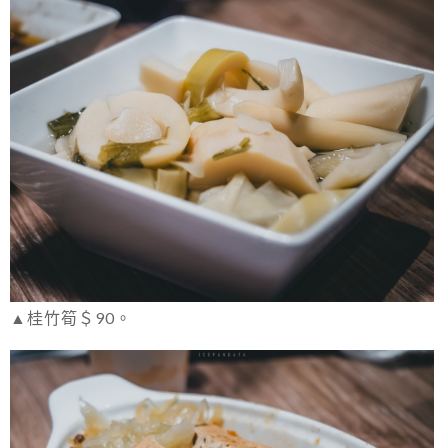
▲桂竹筍＄90。