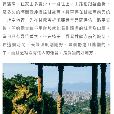
寬變窄，住家由多變少，一路往上，山路也跟著曲折，
沒多久的時間就能抵達甘露寺。將車停在甘露寺前旁的
一塊空地裡，先在甘露寺祈求觀世音菩薩保佑一路平安
後，開始觀賞這不用爬坡就能看到遠處的城景及山景。
當日已有幾位香客，坐在椅子上賞著甘露寺前的城景，
在這個時間，天氣溫度剛剛好，是個舒適且慵懶的下
午，而且這裡沒有惱人的雜音，是靜謐的好地方。