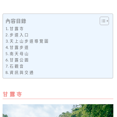
內容目錄
甘 露 寺
步 道 入 口
天 上 山 步 道 導 覽 圖
甘 露 步 道
南 天 母 山
甘 露 公 園
石 觀 音
資 訊 與 交 通
甘 露 寺