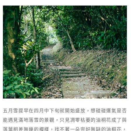
五月雪提早在四月中下旬就開始盛放，想碰碰運氣是否
能遇見滿地落雪的景觀，只見凋零枯萎的油桐花成了與
落葉相差無幾的模樣，找不著一朵完好無缺的油桐花，