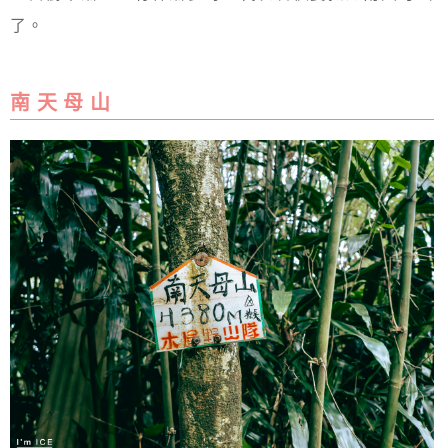
了。
南 天 母 山