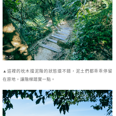
▲這裡的枕木擋泥階的狀態還不錯，泥土們都乖乖停留
在原地，讓階梯踏實一點。