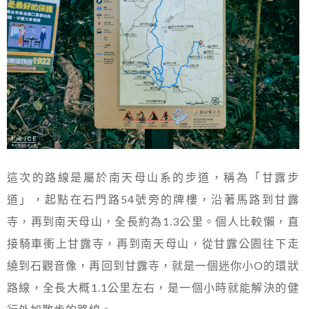
這次的路線是屬於南天母山系的步道，稱為「甘露步
道」，起點在石門路54號旁的牌樓，沿著馬路到甘露
寺，再到南天母山，全長約為1.3公里。個人比較懶，直
接騎車衝上甘露寺，再到南天母山，從甘露公園往下走
繞到石觀音像，再回到甘露寺，就是一個迷你小O的環狀
路線，全長大概1.1公里左右，是一個小時就能解決的健