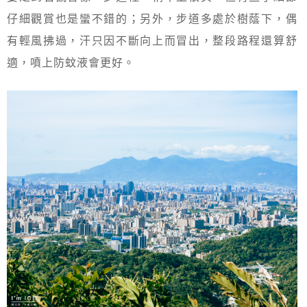
仔細觀賞也是蠻不錯的；另外，步道多處於樹蔭下，偶
有輕風拂過，汗只因不斷向上而冒出，整段路程還算舒
適，噴上防蚊液會更好。