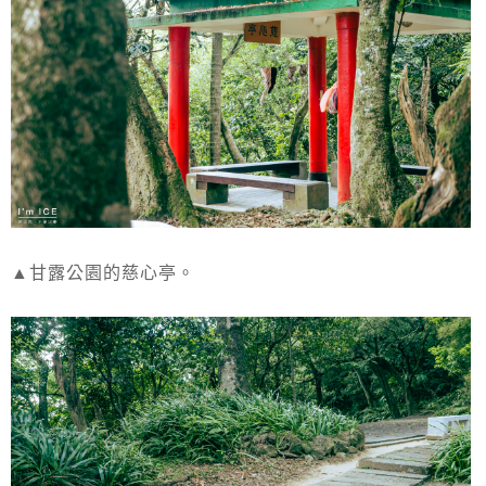
▲甘露公園的慈心亭。