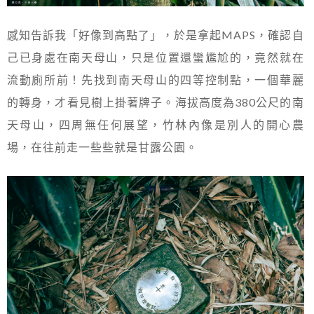
感知告訴我「好像到高點了」，於是拿起MAPS，確認自
己已身處在南天母山，只是位置還蠻尷尬的，竟然就在
流動廁所前！先找到南天母山的四等控制點，一個華麗
的轉身，才看見樹上掛著牌子。海拔高度為380公尺的南
天母山，四周無任何展望，竹林內像是別人的開心農
場，在往前走一些些就是甘露公園。