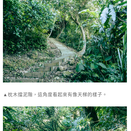
▲枕木擋泥階，這角度看起來有像天梯的樣子。