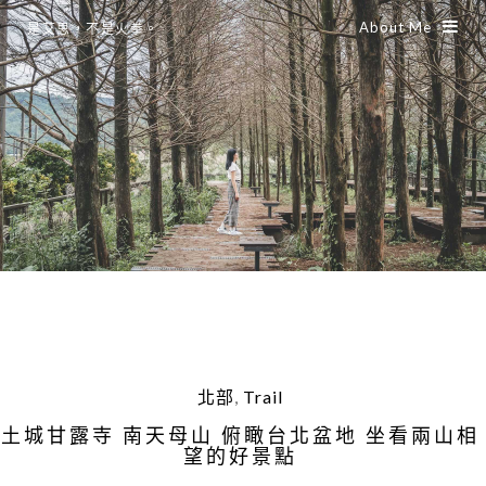
About Me
是艾思，不是火拳。
北部
,
Trail
土城甘露寺 南天母山 俯瞰台北盆地 坐看兩山相
望的好景點