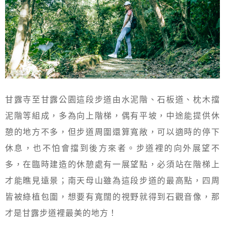
甘露寺至甘露公園這段步道由水泥階、石板道、枕木擋
泥階等組成，多為向上階梯，偶有平坡，中途能提供休
憩的地方不多，但步道周圍還算寬敞，可以適時的停下
休息，也不怕會擋到後方來者。步道裡的向外展望不
多，在臨時建造的休憩處有一展望點，必須站在階梯上
才能瞧見遠景；南天母山雖為這段步道的最高點，四周
皆被綠植包圍，想要有寬闊的視野就得到石觀音像，那
才是甘露步道裡最美的地方！