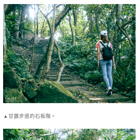
▲甘露步道的石板階。