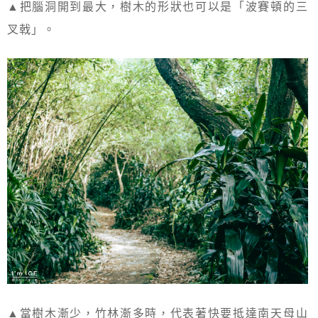
▲把腦洞開到最大，樹木的形狀也可以是「波賽頓的三
叉戟」。
▲當樹木漸少，竹林漸多時，代表著快要抵達南天母山