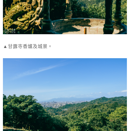
▲甘露寺香爐及城景。