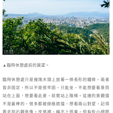
▲臨時休憩處前的展望。
臨時休憩處只是幾塊木頭上放著一條長形的鐵條，兩者
皆非固定，所以不是很牢固，只能坐，不能想要看景而
站在上面，想要看此景，就需站上階梯。這邊的景觀還
不是最棒的，很多都被綠植遮擋，想看兩山對望，記得
要走到石觀音像。步道裡，稱不上很美，但有些小細節