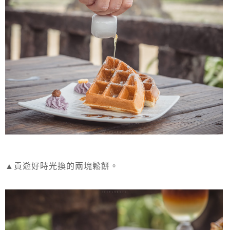
▲貢遊好時光換的兩塊鬆餅。