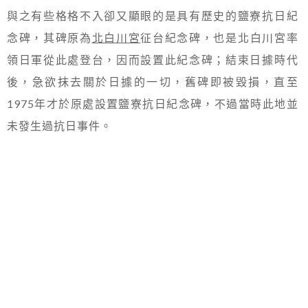
與之有些格格不入卻又顯眼的是具有歷史的鹽寮抗日紀
念碑，其碑原為
北白川宮
征台紀念碑，也是北白川宮率
領日軍從此處登台，因而設置此紀念碑；結束日據時代
後，急欲抹去關於日據的一切，舊碑即被毀損，直至
1975年才於原處設置鹽寮抗日紀念碑，不過當時此地並
未發生過抗日事件。