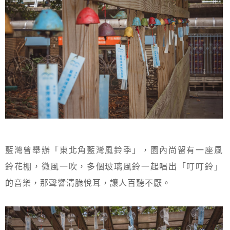
藍灣曾舉辦「東北角藍灣風鈴季」，園內尚留有一座風
鈴花棚，微風一吹，多個玻璃風鈴一起唱出「叮叮鈴」
的音樂，那聲響清脆悅耳，讓人百聽不厭。