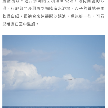
居蟹出沒。這片沙灘的面積達80公頃，可從此處的沙
灘，行經龍門沙灘再到福隆海水浴場，沙子的質地是柔
軟且白細，很適合來這邊踩沙踏浪，運氣好一些，可看
見老鷹在空中盤旋。