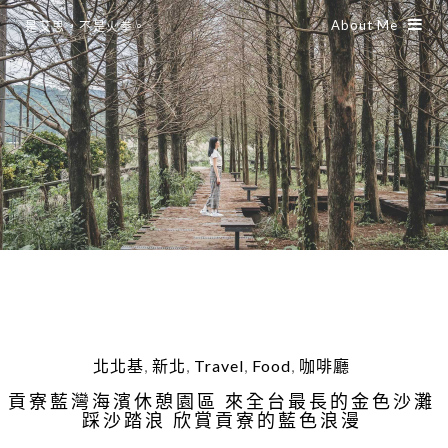
About Me
是艾思，不是火拳。
北北基
,
新北
,
Travel
,
Food
,
咖啡廳
貢寮藍灣海濱休憩園區 來全台最長的金色沙灘
踩沙踏浪 欣賞貢寮的藍色浪漫