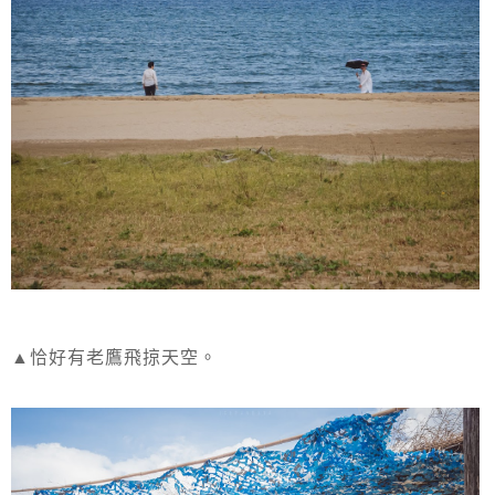
▲恰好有老鷹飛掠天空。