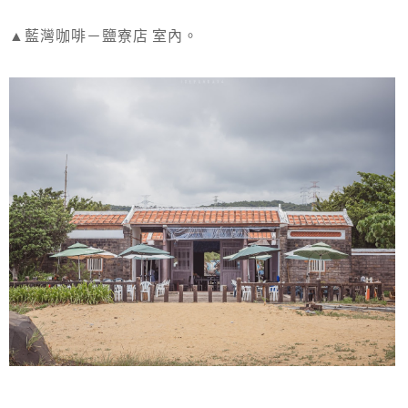
▲藍灣咖啡－鹽寮店 室內。