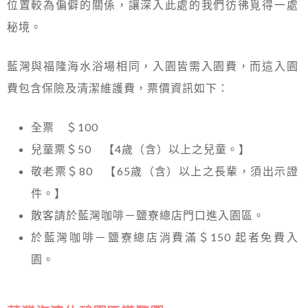
位置較為偏僻的關係，讓深入此處的我們彷彿覓得一處
秘境。
藍灣與福隆海水浴場相同，入園皆需入園費，而這入園
費包含保險及清潔維護費，票價資訊如下：
全票 ＄100
兒童票＄50 【4歲（含）以上之兒童。】
敬老票＄80 【65歲（含）以上之長輩，須出示證
件。】
散客請於藍灣咖啡－鹽寮總店門口進入園區。
於藍灣咖啡－鹽寮總店消費滿＄150 起者免費入
園。