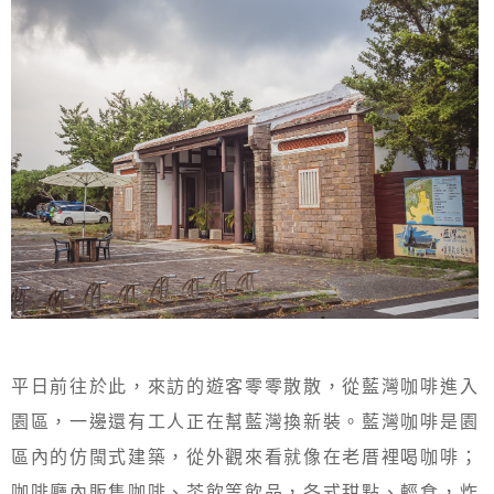
平日前往於此，來訪的遊客零零散散，從藍灣咖啡進入
園區，一邊還有工人正在幫藍灣換新裝。藍灣咖啡是園
區內的仿閩式建築，從外觀來看就像在老厝裡喝咖啡；
咖啡廳內販售咖啡、茶飲等飲品，各式甜點、輕食，炸