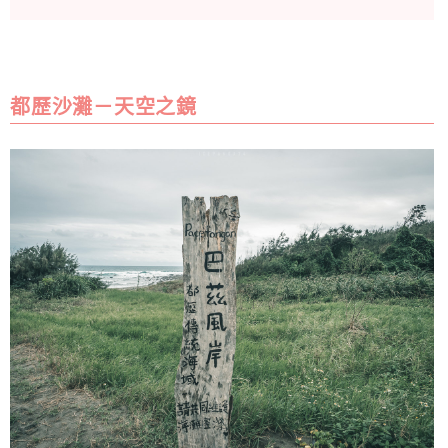
都歷沙灘－天空之鏡