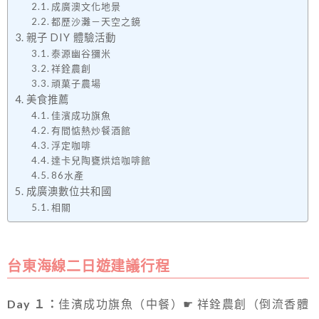
成廣澳文化地景
都歷沙灘－天空之鏡
親子 DIY 體驗活動
泰源幽谷獼米
祥銓農創
頑菓子農場
美食推薦
佳濱成功旗魚
有間惦熱炒餐酒館
浮定咖啡
達卡兒陶甕烘焙咖啡館
86水產
成廣澳數位共和國
相關
台東海線二日遊建議行程
Day １：
佳濱成功旗魚（中餐）☛ 祥銓農創（倒流香體