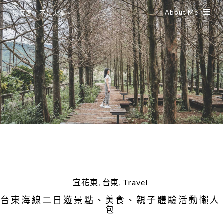
About Me
是艾思，不是火拳。
宜花東
,
台東
,
Travel
台東海線二日遊景點、美食、親子體驗活動懶人
包