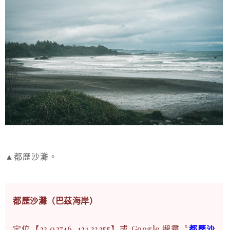
▲都歷沙灘。
都歷沙灘（巴茲海岸）
定位【23.02746, 121.33255】或 Google 搜尋〝
都歷沙