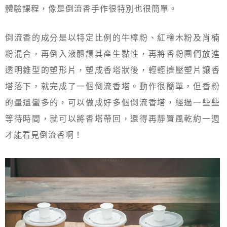
體驗課程，像是倒流香手作很特別也很簡單。
倒流香的成分是以特定比例的牛樟粉、紅檜木粉及肖楠
粉混合，再倒入液體讓其產生黏性，再將香粉團們放進
透明錐型的塑形片，塑成香塔狀後，輕輕擠壓塑片讓香
塔落下，就完成了一個倒流香塔。動作很簡單，但香粉
的量還蠻多的，可以做成好多個倒流香塔，經過一些些
等待時間，就可以將香塔帶回，還得再靜置風乾約一週
才能看見倒流香啊！