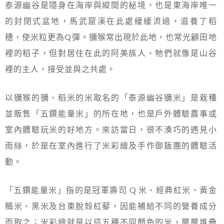
泰源幽谷是隱身在海岸與縱間的秘境，也是東海岸唯一
的封閉式盆地，馬武窟溪在此處緩緩流過，滋養了稻
穗，使米粒更為Q彈。獼猴常出現於此地，也常光顧田地
裡的稻子，但對居住在此的阿美族人，牠們就像是山谷
裡的主人，接受並與之共處。
以獼猴的獼、稻米的米取名的「泰源幽谷獼米」是栽種
並販售「五鑽能量米」的所在地，也是戶外體驗農事或
室內體驗玩米的好地方。來訪當日，很不湊巧的遇見小
雨絲，於是在室內進行了米彩繪及手作御飯團的體驗活
動。
「五鑽能量米」指的是冠軍壽司 Q 米、經典紅米、黃金
糙米、黑米及台東脫殼紅藜，因能補給不同的營養成分
而取之；米彩繪就是以這五種不同顏色的米，層層堆疊