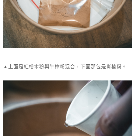
▲上面是紅檜木粉與牛樟粉混合，下面那包是肖楠粉。