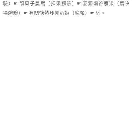
驗）☛ 頑菓子農場（採果體驗）☛ 泰源幽谷獼米（農牧
場體驗）☛ 有間惦熱炒餐酒館（晚餐）☛ 宿。