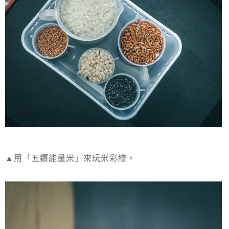
▲用「五鑽能量米」來玩米彩繪。