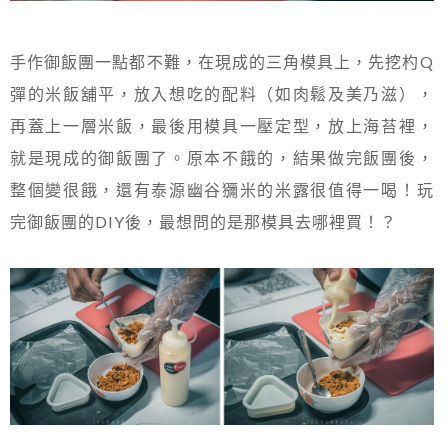
手作御飯團一點都不難，在現成的三角模具上，先挖杓Q
彈的米飯舖平，放入想吃的配料（如肉鬆及美乃滋），
再蓋上一層米飯，最後用模具一壓定型，放上海苔裡，
就是現成的御飯團了。原本不餓的，結果做完飯團後，
整個變很餓，還有泰源幽谷獼米的米露很值得一喝！玩
完御飯團的DIY後，最想問的是那模具去哪裡買！？