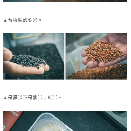
▲台東脫殼藜米。
▲是黑米不是紫米；紅米。