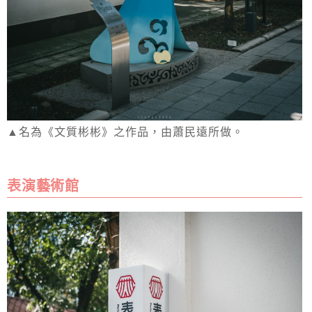
▲名為《文質彬彬》之作品，由蕭民遠所做。
表演藝術館