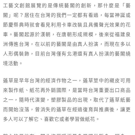
工藝文創館展覽的是傳統藝閣的創新，那什麼是「藝
閣」呢？居住在台灣的我們一定都有看過，每當神誕或
節慶祭典時就會看見利用卡車改裝且具備聲光效果的花
車。藝閣起源於漢朝，在唐朝形成規模，後來從福建泉
洲傳進台灣，在以前的藝閣是由真人扮演，而現在多以
人形偶裝飾，目前台灣僅有北港還有真人扮演的藝閣繞
境活動。
蓪草是早年台灣的經濟作物之一，蓪草莖中的襯皮可用
來製作紙、紙花再外銷國際，是當時台灣重要出口商品
之一，隨時代演變，塑膠製品的出現，取代了蓪草紙藝
而開始沒落，曾消失的蓪草在經過復育與推廣後，讓更
多人可以了解它、喜歡它或者學習做紙花。