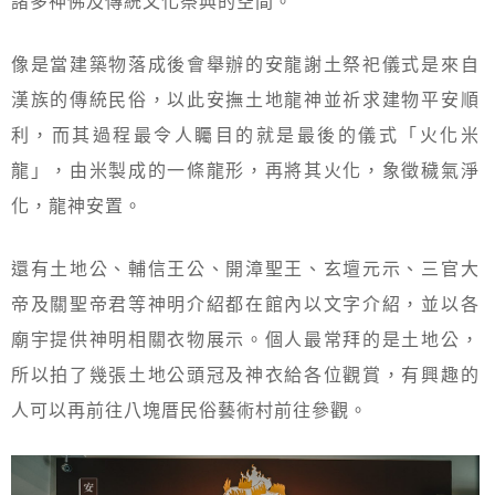
諸多神佛及傳統文化祭典的空間。
像是當建築物落成後會舉辦的安龍謝土祭祀儀式是來自
漢族的傳統民俗，以此安撫土地龍神並祈求建物平安順
利，而其過程最令人矚目的就是最後的儀式「火化米
龍」，由米製成的一條龍形，再將其火化，象徵穢氣淨
化，龍神安置。
還有土地公、輔信王公、開漳聖王、玄壇元示、三官大
帝及關聖帝君等神明介紹都在館內以文字介紹，並以各
廟宇提供神明相關衣物展示。個人最常拜的是土地公，
所以拍了幾張土地公頭冠及神衣給各位觀賞，有興趣的
人可以再前往八塊厝民俗藝術村前往參觀。