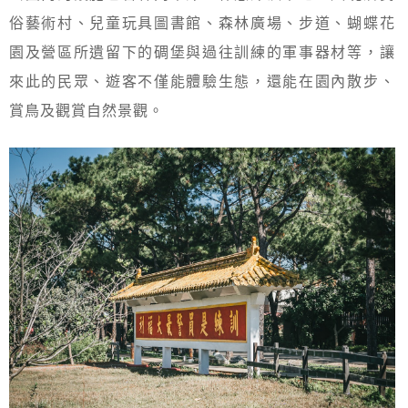
俗藝術村、兒童玩具圖書館、森林廣場、步道、蝴蝶花
園及營區所遺留下的碉堡與過往訓練的軍事器材等，讓
來此的民眾、遊客不僅能體驗生態，還能在園內散步、
賞鳥及觀賞自然景觀。