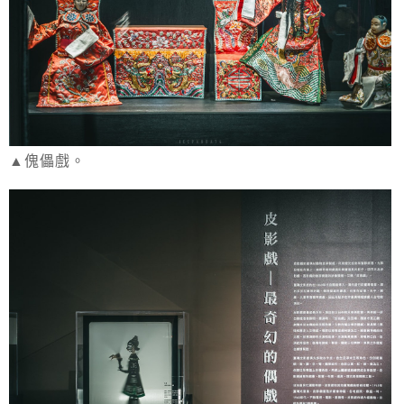
▲傀儡戲。