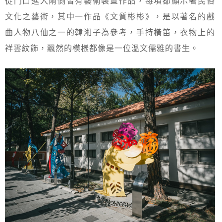
從門口進入兩側皆有藝術裝置作品，每項都顯示著民俗
文化之藝術，其中一作品《文質彬彬》，是以著名的戲
曲人物八仙之一的韓湘子為參考，手持橫笛，衣物上的
祥雲紋飾，飄然的模樣都像是一位溫文儒雅的書生。