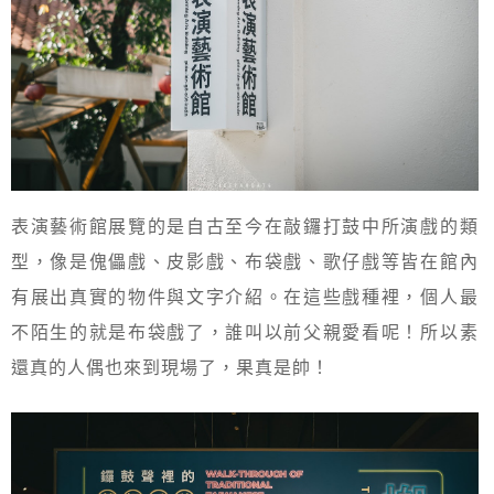
表演藝術館展覽的是自古至今在敲鑼打鼓中所演戲的類
型，像是傀儡戲、皮影戲、布袋戲、歌仔戲等皆在館內
有展出真實的物件與文字介紹。在這些戲種裡，個人最
不陌生的就是布袋戲了，誰叫以前父親愛看呢！所以素
還真的人偶也來到現場了，果真是帥！