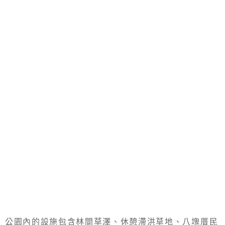
公園內的設施包含林間草澤、休憩滯洪草地、八塊厝民