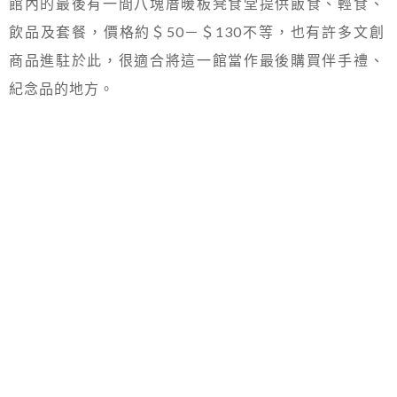
館內的最後有一間八塊厝暖板凳食堂提供飯食、輕食、
飲品及套餐，價格約＄50－＄130不等，也有許多文創
商品進駐於此，很適合將這一館當作最後購買伴手禮、
紀念品的地方。