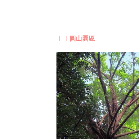
︱︱圓山園區