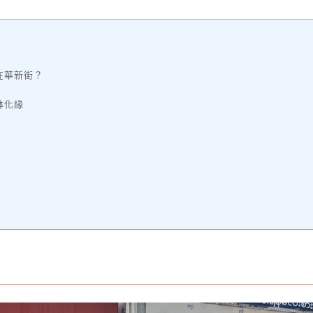
在華新街？
缽化緣