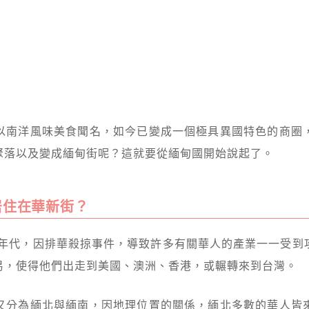
以南洋風味美食聞名，如今已變成一個極具異國特色的商圈
聚落以及變成緬甸街呢？這就要從緬甸國開始說起了。
居住在華新街？
的年代，因排華殺掠事件，導致許多有關華人的產業一一受
易，使得他們出走到美國、澳洲、香港，或輾轉來到台灣。
又分為緬北與緬南，因地理位置的關係，緬北多數的華人皆