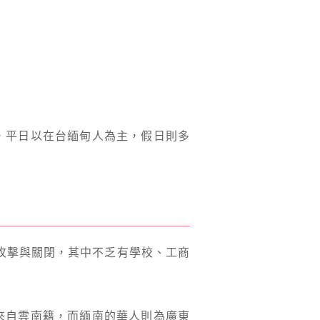
，平日以在台緬甸人為主，假日則多
到攻擊與關閉，其中不乏有學校、工商
來自雲南籍，而緬南的華人則為廣東