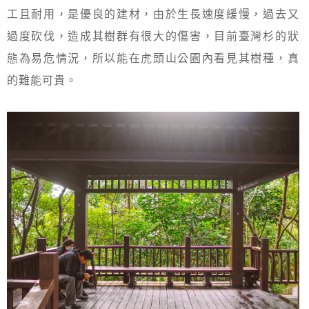
工且耐用，是優良的建材，由於生長速度緩慢，過去又
過度砍伐，造成其樹群有很大的傷害，目前臺灣杉的狀
態為易危情況，所以能在虎頭山公園內看見其樹種，真
的難能可貴。