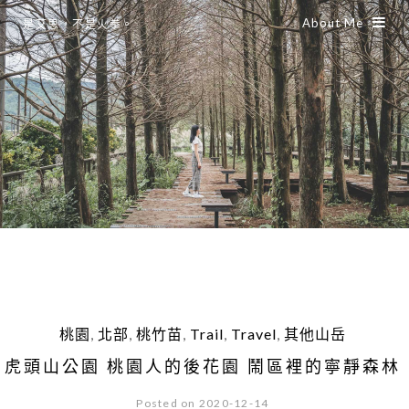
About Me
是艾思，不是火拳。
桃園
,
北部
,
桃竹苗
,
Trail
,
Travel
,
其他山岳
虎頭山公園 桃園人的後花園 鬧區裡的寧靜森林
Posted on 2020-12-14