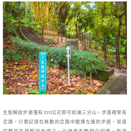
生態解說步道僅有320公尺即可抵達三分山，步道裡常有
岔路，只需記得在無數的岔路中選擇左邊的步道，就是
完整的生態解說步道了。沿途會有數個介紹牌，從泥