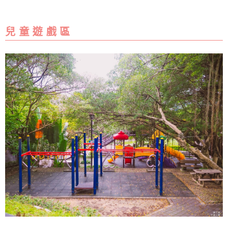
兒 童 遊 戲 區