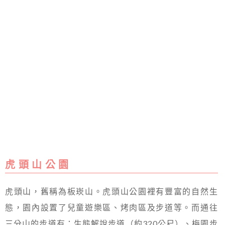
虎 頭 山 公 園
虎頭山，舊稱為板崁山。虎頭山公園裡有豐富的自然生
態，園內設置了兒童遊樂區、烤肉區及步道等。而通往
三分山的步道有：生態解說步道（約320公尺）、梅園步