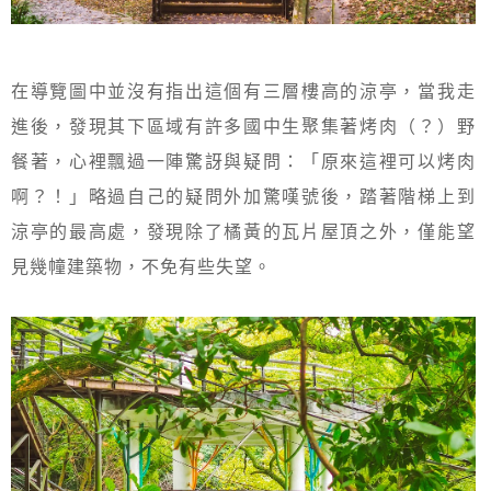
在導覽圖中並沒有指出這個有三層樓高的涼亭，當我走
進後，發現其下區域有許多國中生聚集著烤肉（？）野
餐著，心裡飄過一陣驚訝與疑問：「原來這裡可以烤肉
啊？！」略過自己的疑問外加驚嘆號後，踏著階梯上到
涼亭的最高處，發現除了橘黃的瓦片屋頂之外，僅能望
見幾幢建築物，不免有些失望。