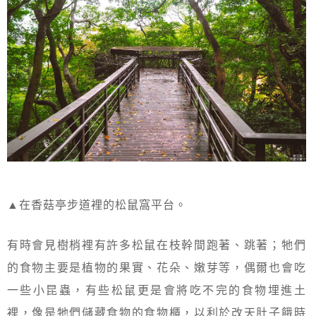
▲在香菇亭步道裡的松鼠窩平台。
有時會見樹梢裡有許多松鼠在枝幹間跑著、跳著；牠們
的食物主要是植物的果實、花朵、嫩芽等，偶爾也會吃
一些小昆蟲，有些松鼠更是會將吃不完的食物埋進土
裡，像是牠們儲藏食物的食物櫃，以利於改天肚子餓時