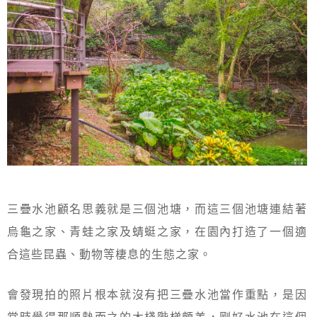
三疊水池顧名思義就是三個池塘，而這三個池塘連結著
烏龜之家、青蛙之家及蜻蜓之家，在園內打造了一個適
合這些昆蟲、動物等棲息的生態之家。
會發現拍的照片根本就沒有把三疊水池當作重點，是因
當時覺得那順勢而之的木棧階梯頗美，剛好水池在這個