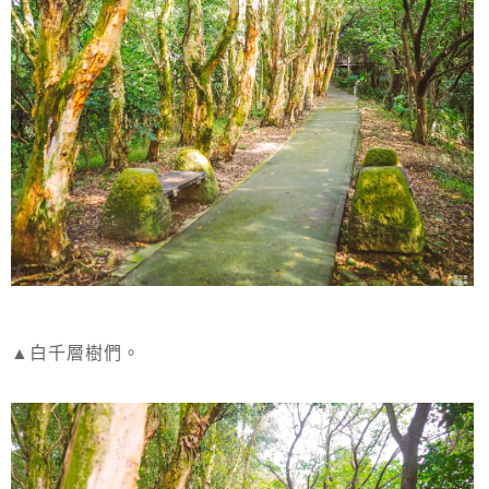
▲白千層樹們。