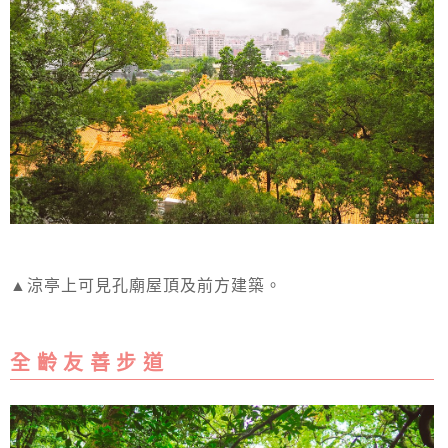
▲涼亭上可見孔廟屋頂及前方建築。
全 齡 友 善 步 道