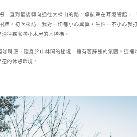
拐，直到最後轉向通往大棟山的路。導航聲在耳邊響起，
招牌。初次來訪，我對一切都小心翼翼，生怕一不小心就
是通往霖咖啡小木屋的木階梯。
屋咖啡廳，隱身於山林間的秘境，擁有著靜謐的氛圍。這裡
舒適的休憩環境。