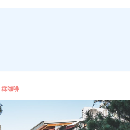
啡
－霖咖啡