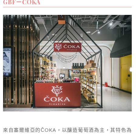
GBF－ČOKA
來自塞爾維亞的ČOKA，以釀造葡萄酒為主，其特色為