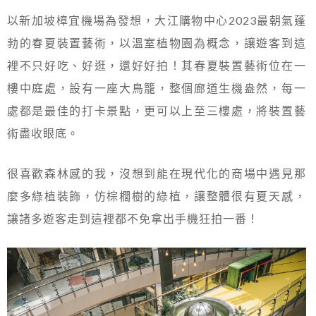
以新加坡樟宜機場為發想，大江購物中心2023最朝氣蓬
勃的春夏裝置藝術，以溫室植物園為概念，讓遊客到這
裡不只好吃、好逛，還好好拍！其春夏裝置藝術位在一
樓中庭處，設有一座大鳥籠，整個廊道生機盎然，每一
處都是最佳的打卡景點，更可以上至三樓處，將裝置藝
術盡收眼底。
很喜歡森林感的我，沒想到能在現代化的商場中遇見那
麼多綠植裝飾，仿棕櫚樹的綠植，讓整體很有夏天感，
讓諸多遊客走到這裡都不免拿出手機狂拍一番！