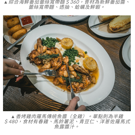
▲綜合海鮮番茄蕾絲寬帶麵＄360，食材為新鮮番茄醬、
蕾絲寬帶麵、透抽、蛤蠣及鮮蝦。
▲香烤雞肉羅馬傳統魚醬（全雞）。單點則為半雞
＄480，食材有春雞、馬鈴薯泥、青豆仁、洋蔥佐羅馬式
魚露醬汁。