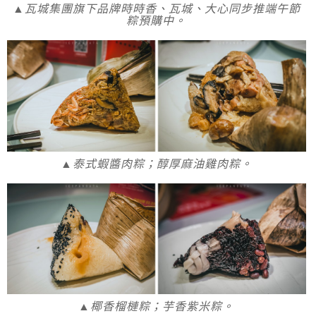
▲瓦城集團旗下品牌時時香、瓦城、大心同步推端午節
粽預購中。
▲泰式蝦醬肉粽；醇厚麻油雞肉粽。
▲椰香榴槤粽；芋香紫米粽。