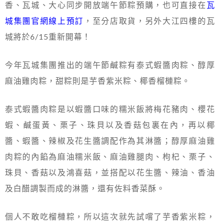
香、瓦城、大心同步開放端午節粽預購，也可直接在
瓦
城集團官網線上預訂
，至分店取貨，另外大江四樓的瓦
城將於6/15重新開幕！
今年瓦城集團推出的端午節鹹粽有泰式蝦醬肉粽、醇厚
麻油雞肉粽，甜粽則是芋香紫米粽、椰香榴槤粽。
泰式蝦醬肉粽是以蝦醬口味的糯米飯將梅花豬肉、櫻花
蝦、鹹蛋黃、栗子、珠貝以及香菇包裏在內，再以椰
醬、蝦醬、辣椒及花生醬調配作為其淋醬；醇厚麻油雞
肉粽的內餡為麻油糯米飯、麻油雞腿肉、枸杞、栗子、
珠貝、香菇以及鴻喜菇，並搭配以花生醬、辣油、香油
及白醋調製而成的淋醬，還有佐料香菜酥。
個人不敢吃榴槤粽，所以這次就先試嚐了芋香紫米粽，