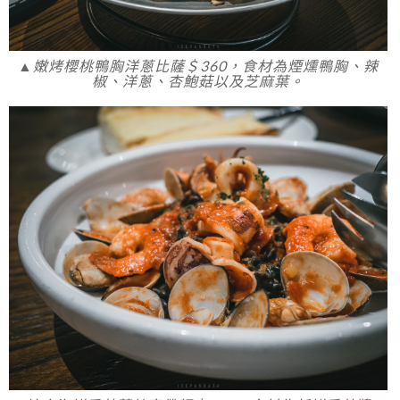
▲嫩烤櫻桃鴨胸洋蔥比薩＄360，食材為煙燻鴨胸、辣
椒、洋蔥、杏鮑菇以及芝麻葉。