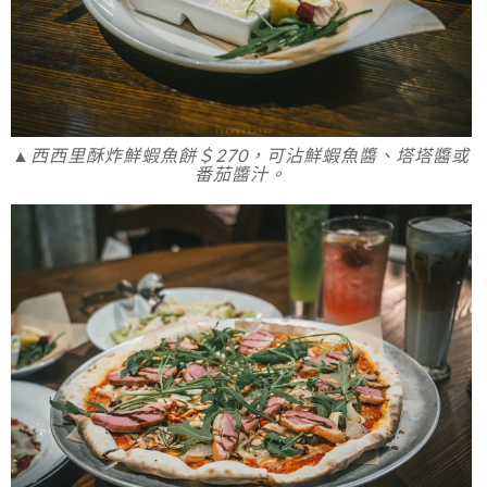
▲西西里酥炸鮮蝦魚餅＄270，可沾鮮蝦魚醬、塔塔醬或
番茄醬汁。