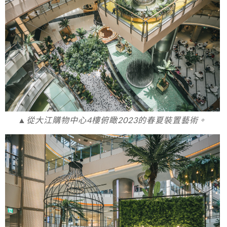
▲從大江購物中心4樓俯瞰2023的春夏裝置藝術。