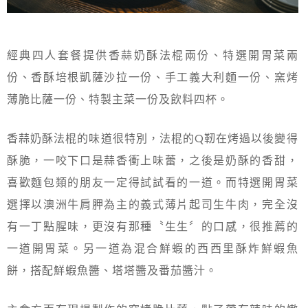
經典四人套餐提供香蒜奶酥法棍兩份、特選開胃菜兩
份、香酥培根凱薩沙拉一份、手工義大利麵一份、窯烤
薄脆比薩一份、特製主菜一份及飲料四杯。
香蒜奶酥法棍的味道很特別，法棍的Q靭在烤過以後變得
酥脆，一咬下口是蒜香衝上味蕾，之後是奶酥的香甜，
喜歡麵包類的朋友一定得試試看的一道。而特選開胃菜
選擇以澳洲牛肩胛為主的義式薄片起司生牛肉，完全沒
有一丁點腥味，更沒有那種〝生生〞的口感，很推薦的
一道開胃菜。另一道為混合鮮蝦的西西里酥炸鮮蝦魚
餅，搭配鮮蝦魚醬、塔塔醬及番茄醬汁。