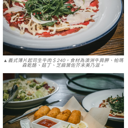
▲義式薄片起司生牛肉＄240，食材為澳洲牛肩胛、帕瑪
森乾酪、菇丁、芝麻葉佐芥末美乃滋。