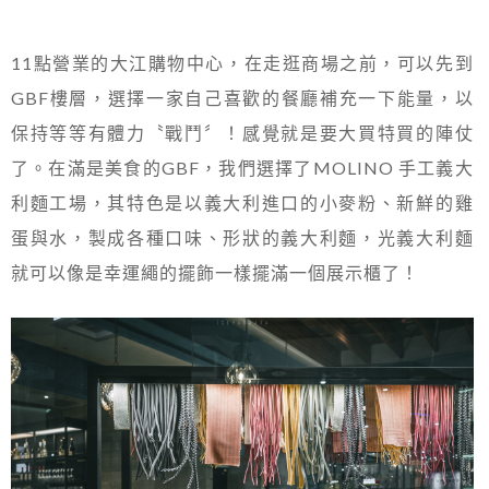
11點營業的大江購物中心，在走逛商場之前，可以先到
GBF樓層，選擇一家自己喜歡的餐廳補充一下能量，以
保持等等有體力〝戰鬥〞！感覺就是要大買特買的陣仗
了。在滿是美食的GBF，我們選擇了MOLINO 手工義大
利麵工場，其特色是以義大利進口的小麥粉、新鮮的雞
蛋與水，製成各種口味、形狀的義大利麵，光義大利麵
就可以像是幸運繩的擺飾一樣擺滿一個展示櫃了！