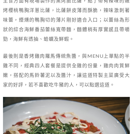
主食方面有現場製作的窯烤脆比薩，點了帶有辣味的嫩
烤櫻桃鴨胸洋蔥比薩，比薩餅皮薄而酥脆，辣味激刺著
味蕾，煙燻的鴨胸切的薄片剛好適合入口；以蕾絲為形
狀的綜合海鮮番茄蕾絲寬帶麵，麵體稍有厚實感且帶嚼
勁，海鮮有透抽、蛤蠣及鮮蝦。
最後則是香烤雞肉羅馬傳統魚醬，與MENU上單點的半
雞不同，經典四人套餐是提供全雞的份量，雞肉肉質鮮
嫩，搭配的馬鈴薯泥以及醬汁，讓這道特製主菜廣受大
家的好評，若不喜歡吃牛豬的人，可以點選這道。