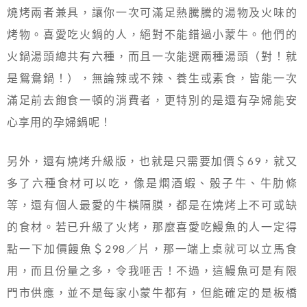
燒烤兩者兼具，讓你一次可滿足熱騰騰的湯物及火味的
烤物。喜愛吃火鍋的人，絕對不能錯過小蒙牛。他們的
火鍋湯頭總共有六種，而且一次能選兩種湯頭（對！就
是鴛鴦鍋！），無論辣或不辣、養生或素食，皆能一次
滿足前去飽食一頓的消費者，更特別的是還有孕婦能安
心享用的孕婦鍋呢！
另外，還有燒烤升級版，也就是只需要加價＄69，就又
多了六種食材可以吃，像是燜酒蝦、骰子牛、牛肋條
等，還有個人最愛的牛橫隔膜，都是在燒烤上不可或缺
的食材。若已升級了火烤，那麼喜愛吃鰻魚的人一定得
點一下加價饅魚＄298／片，那一端上桌就可以立馬食
用，而且份量之多，令我咂舌！不過，這鰻魚可是有限
門市供應，並不是每家小蒙牛都有，但能確定的是板橋