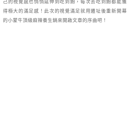
己的視覺感也悄悄延伸到吃到飽，每次去吃到飽都能獲
得極大的滿足感！此次的視覺滿足就用遷址後重新開幕
的小蒙牛頂級麻辣養生鍋來開啟文章的序曲吧！