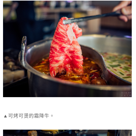
▲可烤可燙的霜降牛。