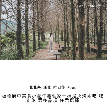
About Me
是艾思，不是火拳。
北北基
,
新北
,
吃到飽
,
Food
板橋府中美食小蒙牛搬個家一樣是火烤兩吃 吃
到飽 眾多品項 任君選擇