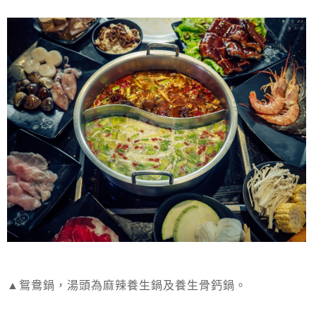
▲鴛鴦鍋，湯頭為麻辣養生鍋及養生骨鈣鍋。