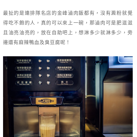
最扯的是連排隊名店的金峰滷肉飯都有，沒有澱粉就覺
得吃不飽的人，真的可以來上一碗，那滷肉可是肥滋滋
且油亮油亮的，放在自助吧上，想淋多少就淋多少，旁
邊還有麻辣鴨血及臭豆腐呢！