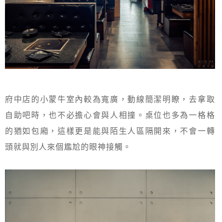
府中店的小蒙牛室內較為寬廣，動線簡潔明瞭，去拿取
自助吧時，也不必擔心會與人相撞。桌位也多為一格格
的猶如包廂，這樣更是能與陌生人區隔開來，不會一轉
頭就與別人來個尷尬的眼神接觸。