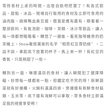
等待食材上桌的時間，出發自助吧挖寶了！有各式飲
品、甜點、冰品、現場自行取用的食材及立即可食用的
滷肉飯、麻辣鴨血臭豆腐，簡直是應有盡有，眼看著一
整排飲料，有氣泡飲、咖啡、茶類、冰沙等飲品，讓人
每一項都想喝喝看。轉悠了一圈後，看見咖啡機旁的奶
茶機上，Show著很厲害的名字〝相思紅豆厚奶綠〞，二
話不說，拿起底下放置的杯子，馬上來一杯！有紅豆的
香氣，只是稍甜了一些。
轉到另一面，琳瑯滿目的食材，讓人瞬間犯了選擇障
礙，好想每一樣都來一點，但鐵定吃不完的呀！新鮮蔬
菜就有好幾種，火鍋料滿滿四排，旁邊還有新鮮食材菇
類、玉米等，底下還有海鮮可以拿取，眾多食材立即滿
足我的視覺享受啊！