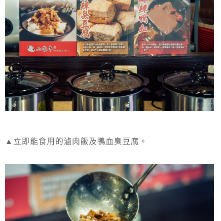
▲立即能食用的滷肉飯及鴨血臭豆腐。