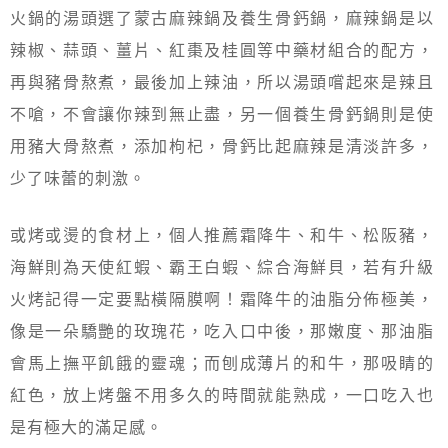
火鍋的湯頭選了蒙古麻辣鍋及養生骨鈣鍋，麻辣鍋是以
辣椒、蒜頭、薑片、紅棗及桂圓等中藥材組合的配方，
再與豬骨熬煮，最後加上辣油，所以湯頭嚐起來是辣且
不嗆，不會讓你辣到無止盡，另一個養生骨鈣鍋則是使
用豬大骨熬煮，添加枸杞，骨鈣比起麻辣是清淡許多，
少了味蕾的刺激。
或烤或燙的食材上，個人推薦霜降牛、和牛、松阪豬，
海鮮則為天使紅蝦、霸王白蝦、綜合海鮮貝，若有升級
火烤記得一定要點橫隔膜啊！霜降牛的油脂分佈極美，
像是一朵驕艷的玫瑰花，吃入口中後，那嫩度、那油脂
會馬上撫平飢餓的靈魂；而刨成薄片的和牛，那吸睛的
紅色，放上烤盤不用多久的時間就能熟成，一口吃入也
是有極大的滿足感。