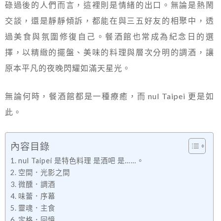
碌過後的人們而言，這裡則是情緒的出口。無論是熱鬧
交談，還是靜靜傾訴，都能在與三五好友的相聚中，透
過美食與氛圍修復自己。餐酒館也常成為紀念日的選
擇，以精緻的擺盤、美味的料理與層次分明的調酒，讓
原本平凡的夜晚閃耀如滿天星光。
無論何時，餐酒館都是一種療癒，而 nul Taipei 更是如
此。
內容目錄
nul Taipei 是特色料理 是酒吧 是……。
空間．光影之間
微醺．調酒
味蕾．序幕
靈魂．主食
定格．回憶