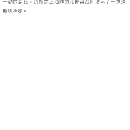
一韌的對比。頂端鋪上油炸的花椰菜絲則增添了一抹清
新與酥脆。