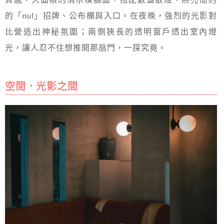
的「nul」招牌、公布欄與入口。在夜晚，強烈的光影對
比營造出神秘氛圍；兩側狹長的透明窗戶透出室內燈
光，讓人忍不住想推開那扇門，一探究竟。
空間．光影之間