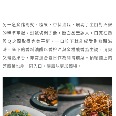
另一道炙烤劍魷．榛果．香料油醋，展現了主廚對火候
的精準掌握。劍魷切開即斷，斷面晶瑩誘人，口感在嫩
與Ｑ之間取得完美平衡，一口咬下就能感受到鮮甜滋
味。底下的香料油醋以香橙油與金柑酸香為主調，清爽
又帶點果香，非常適合夏日作為開胃前菜。頂端鋪上的
芝麻葉也能一同入口，讓風味更加獨特。