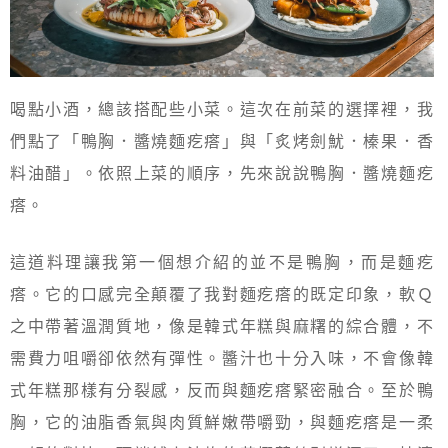
喝點小酒，總該搭配些小菜。這次在前菜的選擇裡，我
們點了「鴨胸．醬燒麵疙瘩」與「炙烤劍魷．榛果．香
料油醋」。依照上菜的順序，先來說說鴨胸．醬燒麵疙
瘩。
這道料理讓我第一個想介紹的並不是鴨胸，而是麵疙
瘩。它的口感完全顛覆了我對麵疙瘩的既定印象，軟Ｑ
之中帶著溫潤質地，像是韓式年糕與麻糬的綜合體，不
需費力咀嚼卻依然有彈性。醬汁也十分入味，不會像韓
式年糕那樣有分裂感，反而與麵疙瘩緊密融合。至於鴨
胸，它的油脂香氣與肉質鮮嫩帶嚼勁，與麵疙瘩是一柔