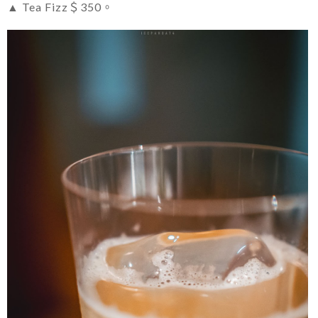
▲ Tea Fizz＄350。