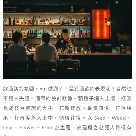
飲酒講究氛圍，nul 做到了！至於酒飲的表現呢？自然也
不讓人失望。酒單的設計就像一顆種子埋入土壤，逐漸
長成枝葉繁茂的大樹，花期綻放、香氣四溢，花落結
果，籽再度落入土中，循環往復。以 Seed、Wood、
Leaf、Flower、Fruit 為主題，光是概念就讓人覺得有