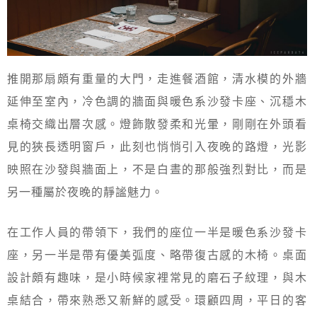
推開那扇頗有重量的大門，走進餐酒館，清水模的外牆
延伸至室內，冷色調的牆面與暖色系沙發卡座、沉穩木
桌椅交織出層次感。燈飾散發柔和光暈，剛剛在外頭看
見的狹長透明窗戶，此刻也悄悄引入夜晚的路燈，光影
映照在沙發與牆面上，不是白晝的那般強烈對比，而是
另一種屬於夜晚的靜謐魅力。
在工作人員的帶領下，我們的座位一半是暖色系沙發卡
座，另一半是帶有優美弧度、略帶復古感的木椅。桌面
設計頗有趣味，是小時候家裡常見的磨石子紋理，與木
桌結合，帶來熟悉又新鮮的感受。環顧四周，平日的客