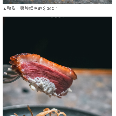
▲鴨胸．醬燒麵疙瘩＄360。