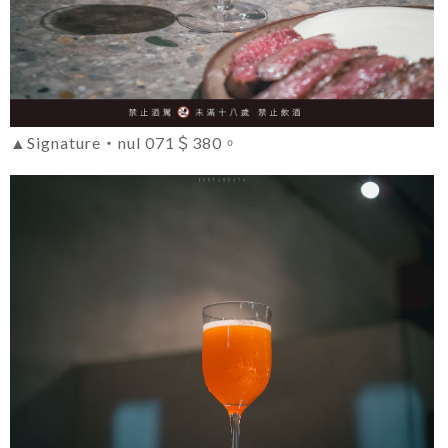
▲Signature・nul 071＄380。