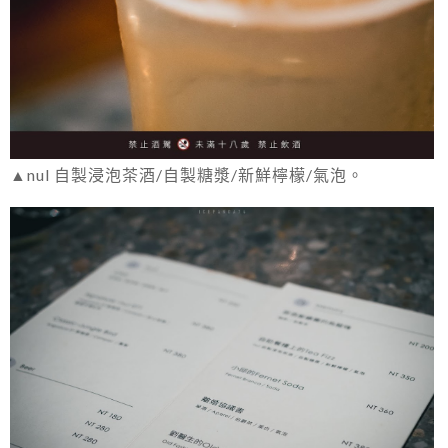
▲nul 自製浸泡茶酒/自製糖漿/新鮮檸檬/氣泡。