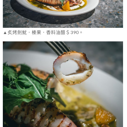
▲炙烤劍魷．榛果．香料油醋＄390。