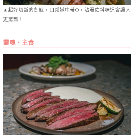
▲超好切斷的劍魷，口感嫩中帶Q，沾著佐料味道會讓人
更驚豔！
靈魂．主食