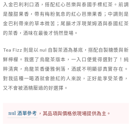
入金巴利利口酒，搭配紅心芭樂與泰國手標紅茶。前調
是酸甜果香，帶有梅粉氣息的紅心芭樂果香；中調則是
金巴利帶來的草本微苦；尾韻才浮現萊姆酒與泰國紅茶
的茶香，酒味在最後才悄然登場。
Tea Fizz 則是以 nul 自製茶酒為基底，搭配自製糖漿與新
鮮檸檬。我選了烏龍茶版本，一入口便覺得選對了！純
粹清爽，烏龍茶香優雅俐落，酒感不明顯卻真實存在。
對我這種一喝酒就會臉紅的人來說，正好能享受茶香，
又不會被酒精壓過的好選擇。
nul 酒單參考
，其品項與價格依現場提供為主。