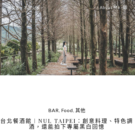
About Me
是艾思，不是火拳。
BAR
,
Food
,
其他
台北餐酒館︱NUL TAIPEI：創意料理、特色調
酒，還能拍下專屬黑白回憶