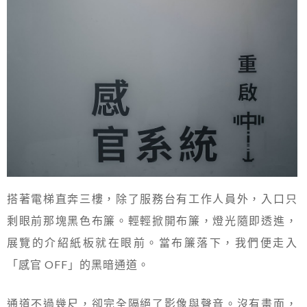
搭著電梯直奔三樓，除了服務台有工作人員外，入口只
剩眼前那塊黑色布簾。輕輕掀開布簾，燈光隨即透進，
展覽的介紹紙板就在眼前。當布簾落下，我們便走入
「感官 OFF」的黑暗通道。
通道不過幾尺，卻完全隔絕了影像與聲音。沒有畫面，