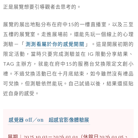
正是展覽想要引導觀者去思考的。
展覽的展出地點分布在府中15的一樓直播室，以及三至
五樓的展覽室。走進展場前，還能先玩一個線上的心理
測驗－「
測測看屬於你的感覺開關
」。這是開展初期的
限定活動，當時只要完成測驗並在 IG 限動分享結果、
TAG 主辦方，就能在府中15的服務台兌換限定文創小
禮。不過兌換活動已在十月底結束，如今雖然沒有禮品
可兌換，但測驗依然能玩。自己試過以後，結果還挺貼
近自身的感受。
感覺器 off／on 超感官影像體驗展
展期︱2025.10.03－2026.03.01（休館日2026.01.05、