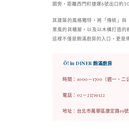
園旁，距離西門町捷運6號出口約1
其建築的風格獨特，將「傳統」與
業風的貨櫃屋，以及以木構打造的
這裡不僅是飽滿廚房的入口，更是
Ö! in DINER 飽滿廚房
時間：1000－1700（週一、二
電話：02－23719122
地址：台北市萬華區康定路19