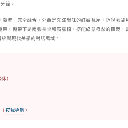
0分鐘。
「潮流」完全融合。外觀是充滿韻味的紅磚瓦屋，訴說著歲
棚架，棚架下是兩張長桌和高腳椅，搭配綠意盎然的植栽，
傳統與現代美學的對話場域。
公休）
號（
按我導航
）