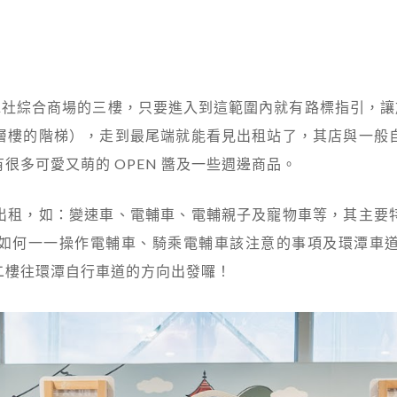
位在水社綜合商場的三樓，只要進入到這範圍內就有路標指引，讓旅客
層樓的階梯），走到最尾端就能看見出租站了，其店與一般
很多可愛又萌的 OPEN 醬及一些週邊商品。
出租，如：變速車、電輔車、電輔親子及寵物車等，其主要
如何一一操作電輔車、騎乘電輔車該注意的事項及環潭車
二樓往環潭自行車道的方向出發囉！