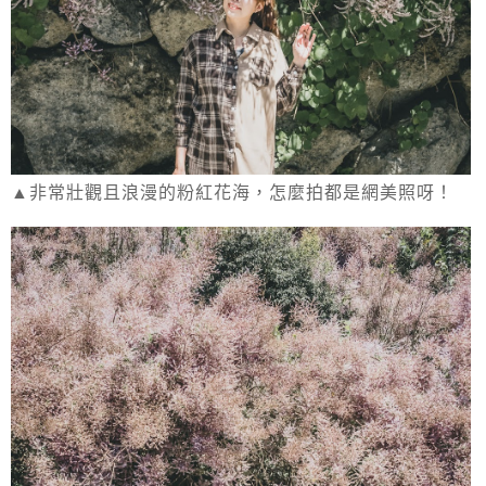
▲非常壯觀且浪漫的粉紅花海，怎麼拍都是網美照呀！