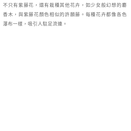
不只有紫藤花，還有栽種其他花卉，如少女般幻想的麝
香木，與紫藤花顏色相似的許願藤。每種花卉都像各色
瀑布一樣，吸引人駐足流連。