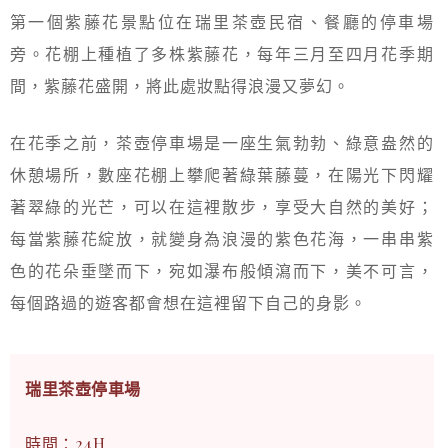
第一個紫藤花景點位在瑞里茶壺民宿、餐廳的停車場
旁。花棚上種植了多株紫藤花，每年三月至四月花季期
間，紫藤花盛開，將此處妝點得浪漫又夢幻。
在花季之前，茶壺停車場是一座生氣勃勃、綠意盎然的
休憩場所，數座花棚上攀爬著綠葉藤蔓，在陽光下閃耀
著翠綠的光芒，可以在這裡散步，享受大自然的美好；
每當紫藤花綻放，就變身為浪漫的紫色花海，一串串紫
色的花朵垂墜而下，宛如瀑布般傾瀉而下，美不可言，
每個路過的遊客都會想在這裡留下自己的身影。
瑞里茶壺停車場
時間：24H