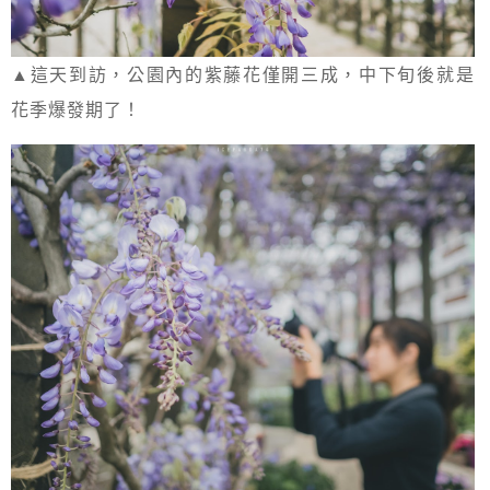
▲這天到訪，公園內的紫藤花僅開三成，中下旬後就是
花季爆發期了！