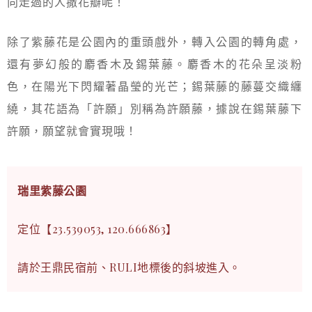
向走過的人撒花瓣呢！
除了紫藤花是公園內的重頭戲外，轉入公園的轉角處，
還有夢幻般的麝香木及錫葉藤。麝香木的花朵呈淡粉
色，在陽光下閃耀著晶瑩的光芒；錫葉藤的藤蔓交織纏
繞，其花語為「許願」別稱為許願藤，據說在錫葉藤下
許願，願望就會實現哦！
瑞里紫藤公園
定位【23.539053, 120.666863】
請於王鼎民宿前、RULI地標後的斜坡進入。