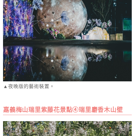
▲夜晚版的藝術裝置。
嘉義梅山瑞里紫藤花景點④瑞里麝香木山壁