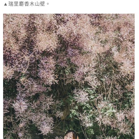
▲瑞里麝香木山壁。