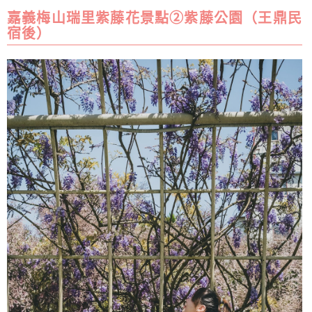
嘉義梅山瑞里紫藤花景點②紫藤公園（王鼎民
宿後）