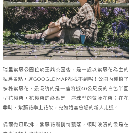
瑞里紫藤公園位於王鼎茶園後，是一處以紫藤花為主的
私房景點，連GOOGLE MAP都找不到呢！公園內種植了
多株紫藤花，最吸睛的是一座將近40公尺長的白色半圓
型花棚架，花棚架的終點是一座球型的紫藤花架；在花
季時，紫藤花攀上花架，宛如婚宴會場的新人走道。
偶爾微風吹拂，紫藤花瓣悄悄飄落，頓時浪漫的像是在