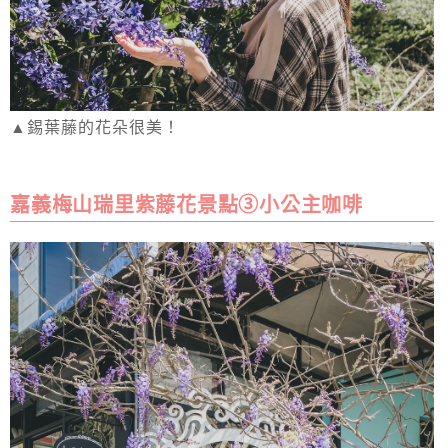
▲錫葉藤的花朵很美！
嘉義梅山瑞里紫藤花景點③小公主咖啡