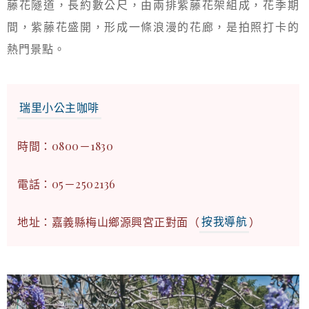
藤花隧道，長約數公尺，由兩排紫藤花架組成，花季期
間，紫藤花盛開，形成一條浪漫的花廊，是拍照打卡的
熱門景點。
瑞里小公主咖啡
時間：0800－1830
電話：05－2502136
地址：嘉義縣梅山鄉源興宮正對面（
按我導航
）