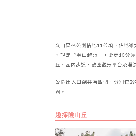
文山森林公園佔地11公頃，佔地
可說是〝翻山越嶺〞，要走10分
丘、園內步道、數座觀景平台及滯
公園出入口總共有四個，分別位於
園。
趣探險山丘