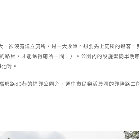
雖大，卻沒有建立廁所，是一大敗筆。想要先上廁所的遊客，
鐘的路程，才能獲得廁所一間：）。公園內的設施蠻簡單明
洪池等。
福興路63巷的福興公園旁、通往市民樂活農園的興隆路二段