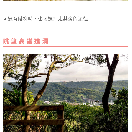
▲遇有階梯時，也可選擇走其旁的泥徑。
眺 望 高 鐵 進 洞