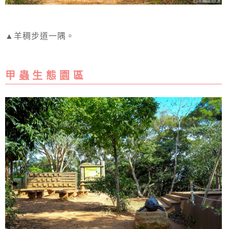
▲羊稠步道一隅。
甲 蟲 生 態 園 區