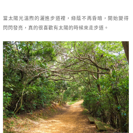
當太陽光溫煦的灑進步道裡，綠蔭不再昏暗，開始變得
閃閃發亮，真的很喜歡有太陽的時候來走步道。