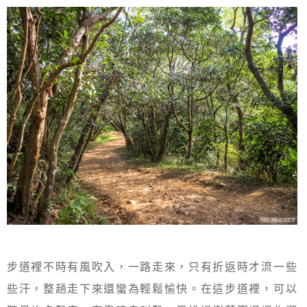
步道裡不時有風吹入，一路走來，只有折返時才流一些
些汗，整趟走下來還蠻為輕鬆愉快。在這步道裡，可以