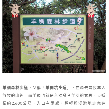
羊稠森林步道
，又稱「
羊稠坑步道
」，在過去是牧羊人
放牧的山徑，而羊稠也就是台語發音羊圈的意思。步道
長約2,600公尺，入口有兩處，想輕鬆漫遊地走完這