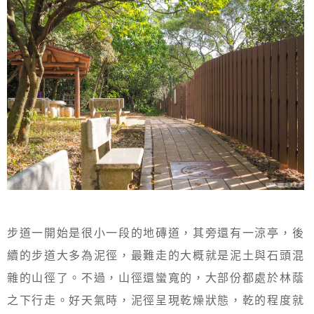
步道一開始是很小一段的地磚道，其旁還有一涼亭，後
續的步道大多為泥徑，最難走的大概就是泥土與石頭混
雜的山徑了。不過，山徑還蠻寬的，大部份都處於林蔭
之下行走。好天氣時，泥徑呈現乾燥狀態，乾的程度就