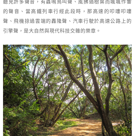
聽見許多聲音，有蟲鳴鳥叫聲、風拂過樹葉而颯颯作響
的聲音、當高鐵列車行經此段時，那高速的叩嘍叩嘍
聲、飛機掠過雲端的轟隆聲、汽車行駛於高速公路上的
引擎聲，是大自然與現代科技交雜的樂章。