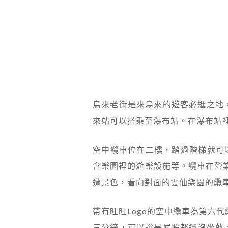
烏來老街是來烏來的遊客必逛之地
來站可以搭乘至瀑布站。在瀑布站
空中纜車位在二樓，踏過階梯就可
含樂園裡的遊樂設施等。纜車在營業
遭景色，看向對面的雲仙樂園的纜
帶有旺旺Logo的空中纜車為第六
三分鐘，可以說是屁股都還沒坐熱