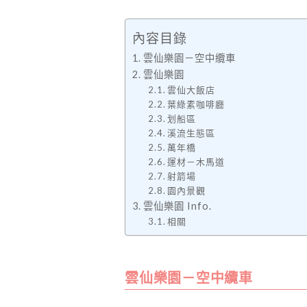
內容目錄
雲仙樂園－空中纜車
雲仙樂園
雲仙大飯店
葉綠素咖啡廳
划船區
溪流生態區
萬年橋
運材－木馬道
射箭場
園內景觀
雲仙樂園 Info.
相關
雲仙樂園－空中纜車