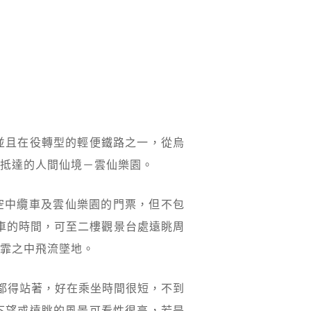
並且在役轉型的輕便鐵路之一，從烏
抵達的人間仙境－雲仙樂園。
空中纜車及雲仙樂園的門票，但不包
發車的時間，可至二樓觀景台處遠眺周
霏之中飛流墜地。
客都得站著，好在乘坐時間很短，不到
下望或遠眺的風景可看性很高，若是