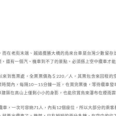
，而在老街末端、越過攬勝大橋的烏來台車是台灣少數留存
裡，還有一個汽、機車到不了的景點，必須搭上空中纜車才能
以來到售票處，全票票價為＄220／人，其票包含來回程的
時間內，每隔10－15分鐘一班，在買完票後，等待纜車
車建築在高山上僅剩小小的身影，也能欣賞烏來瀑布在煙雨霏
代纜車，一次可容納71人，內有12個座位，所以大部分的乘
，就要出纜車了。雖然，只有短短的兩分多鐘，在空中的往