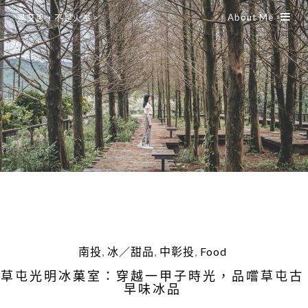
About Me
是艾思，不是火拳。
南投
,
冰／甜品
,
中彰投
,
Food
草屯光明冰菓室：穿越一甲子時光，品嚐草屯古
早味冰品