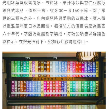
光明冰菓室販售刨冰、雪花冰、果汁冰沙與杏仁豆腐冰
等各式冰品，價格平實，從＄30－＄160不等。除了常
見的三種冰之外，店內還兒時最愛點的四果冰，讓人得
以重溫童年夏日冰品回憶。櫃檯前方的價目表是為民國
六十年代，字體為電腦刻字製成，每項品項皆以鮮豔色
彩標示，在燈光照射下，宛如彩虹般絢麗奪目。