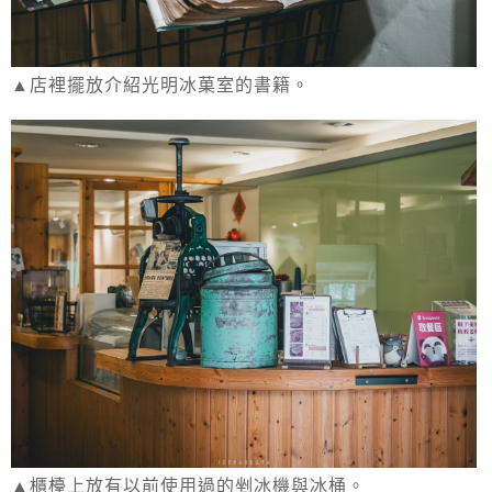
▲店裡擺放介紹光明冰菓室的書籍。
▲櫃檯上放有以前使用過的剉冰機與冰桶。