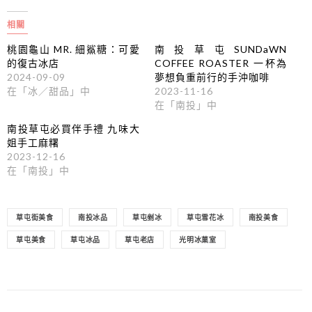
相關
桃園龜山 MR. 細鯊糖：可愛
南投草屯SUNDaWN
的復古冰店
COFFEE ROASTER 一杯為
2024-09-09
夢想負重前行的手沖咖啡
在「冰／甜品」中
2023-11-16
在「南投」中
南投草屯必買伴手禮 九味大
姐手工麻糬
2023-12-16
在「南投」中
草屯街美食
南投冰品
草屯剉冰
草屯雪花冰
南投美食
草屯美食
草屯冰品
草屯老店
光明冰菓室