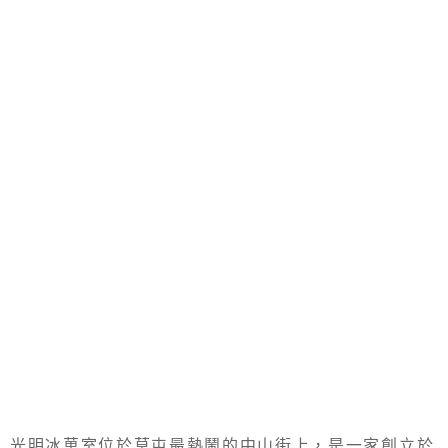
光明冰菓室位於草屯最熱鬧的中山街上，是一家創立於