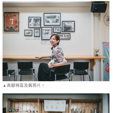
▲高腳椅區及舊照片。