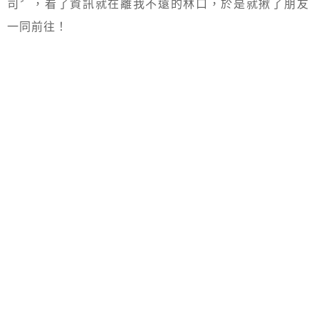
司〞，看了資訊就在離我不遠的林口，於是就揪了朋友
一同前往！