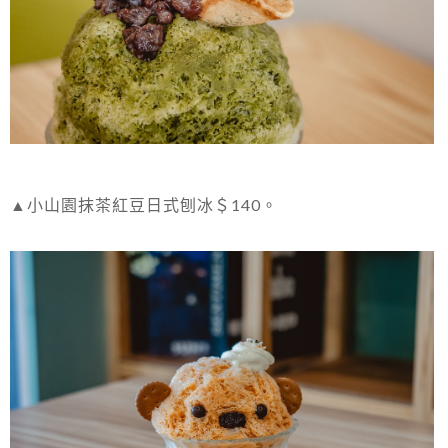
▲小山園抹茶紅豆日式刨冰＄140。