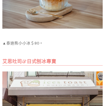
▲泰迪熊小小冰＄80。
艾思吐司&日式刨冰專賣