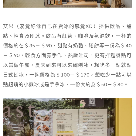
艾思（感覺好像自己在賣冰的感覺XD）提供飲品、甜
點、輕食及刨冰。飲品有紅茶、咖啡及氣泡飲，一杯的
價格約在＄35－＄90，甜點有奶酪、鬆餅等一份為＄40
－＄90，輕食方面有手作、熱壓吐司，更有拌麵餐點可
以當做午餐，夏天到來可以來碗刨冰，想吃多一點就點
日式刨冰，一碗價格為＄100－＄170，想吃少一點可以
點超萌的小熊冰或是手拿冰，一份大約為＄50－＄80。