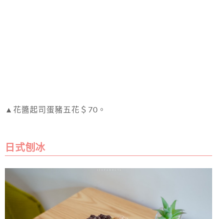
▲花醬起司蛋豬五花＄70。
日式刨冰