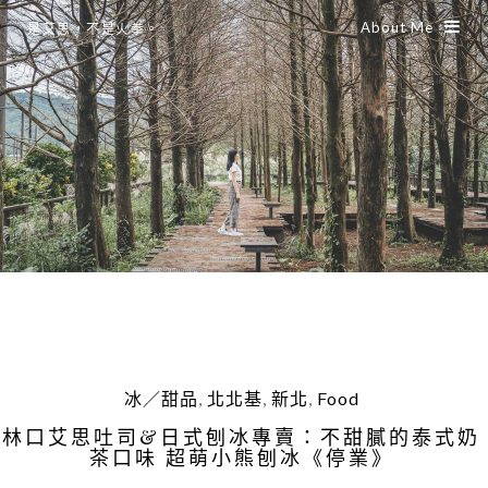
About Me
是艾思，不是火拳。
冰／甜品
,
北北基
,
新北
,
Food
林口艾思吐司&日式刨冰專賣：不甜膩的泰式奶
茶口味 超萌小熊刨冰《停業》