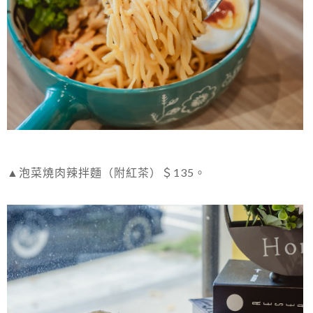
▲泡菜燒肉辣拌麵（附紅茶）＄135。