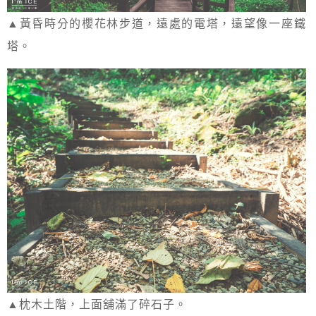
▲黃昏時分的櫻花林步道，遠處的電塔，遠望像一座鐵
塔。
▲枕木土階，上面舖滿了碎石子。