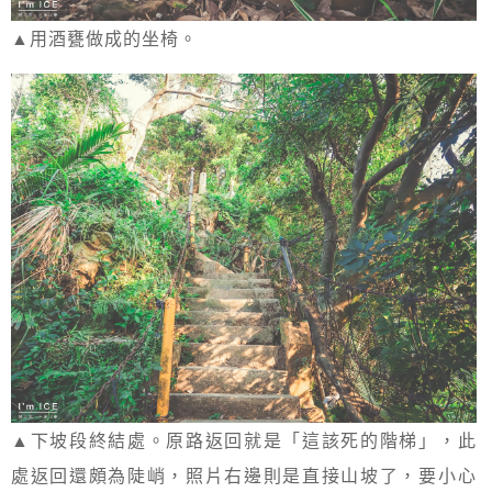
▲用酒甕做成的坐椅。
▲下坡段終結處。原路返回就是「這該死的階梯」，此
處返回還頗為陡峭，照片右邊則是直接山坡了，要小心