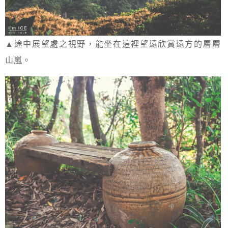
▲途中展望處之視野，能坐在這裡望遠欣賞遠方的層層
山嵐。