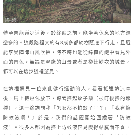
轉至青龍嶺步道後，於終點之前，能坐著休息的地方還
蠻多的。這段路程大約有8成多都於樹蔭底下行走，且還
能享受陣陣山風吹拂，時不時也能從綠植的縫中看見外
面的景色，無論是翠綠的山景或者是櫛比鱗次的城景，
都可以在這步道裡望見。
在這裡遇見一位來此健行運動的人，看著抵達這涼亭
後，馬上把包包放下，蹲著擦起蚊子藥（被叮後擦的那
種），還一邊詢問我「怎麼都不怕蚊子叮？」『我有擦
防蚊液啊！』於是，我們的話題開始圍繞著〝防蚊
液〞。很多人都因為擦上防蚊液容易變得黏膩而不喜，