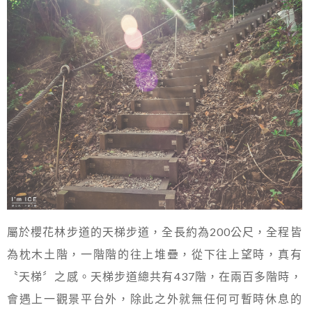
屬於櫻花林步道的天梯步道，全長約為200公尺，全程皆
為枕木土階，一階階的往上堆疊，從下往上望時，真有
〝天梯〞之感。天梯步道總共有437階，在兩百多階時，
會遇上一觀景平台外，除此之外就無任何可暫時休息的