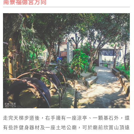
南寮福德宮方向
走完天梯步道後，右手邊有一座涼亭、一顆基石外，還
有些許健身器材及一座土地公廟，可於廟前欣賞山頂遠