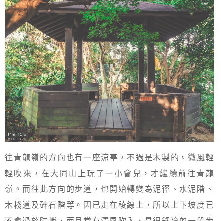
往青龍嶺的方向也有一座涼亭，不過是木製的。微風輕
輕吹來，在大同山上玩了一小會兒，才繼續前往青龍
嶺。而往此方向的步道，也開始轉變為泥徑、水泥階、
木棧道及碎石階等。因已走在稜線上，所以上下坡度已
不會過於陡峭，而且常有清風吹入，是很舒適的一段步