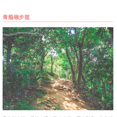
青龍嶺步道