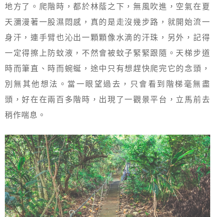
地方了。爬階時，都於林蔭之下，無風吹進，空氣在夏
天瀰漫著一股濕悶感，真的是走沒幾步路，就開始流一
身汗，連手臂也沁出一顆顆像水滴的汗珠，另外，記得
一定得擦上防蚊液，不然會被蚊子緊緊跟隨。天梯步道
時而筆直、時而蜿蜒，途中只有想趕快爬完它的念頭，
別無其他想法。當一眼望過去，只會看到階梯毫無盡
頭，好在在兩百多階時，出現了一觀景平台，立馬前去
稍作喘息。