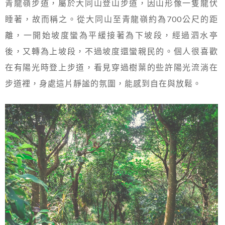
青龍嶺步道，屬於大同山登山步道，因山形像一隻龍伏
睡著，故而稱之。從大同山至青龍嶺約為700公尺的距
離，一開始坡度蠻為平緩接著為下坡段，經過泗水亭
後，又轉為上坡段，不過坡度還蠻親民的。個人很喜歡
在有陽光時登上步道，看見穿過樹葉的些許陽光流淌在
步道裡，身處這片靜謐的氛圍，能感到自在與放鬆。