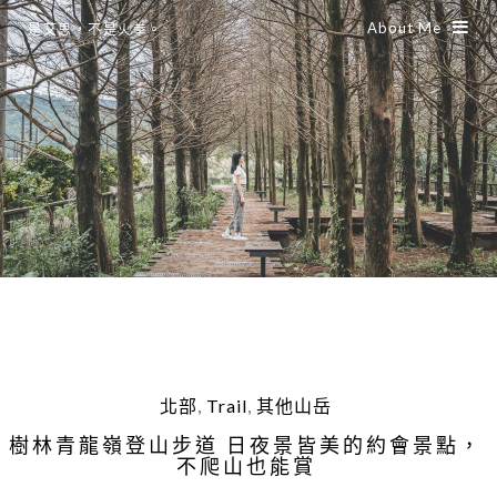
About Me
是艾思，不是火拳。
北部
,
Trail
,
其他山岳
樹林青龍嶺登山步道 日夜景皆美的約會景點，
不爬山也能賞