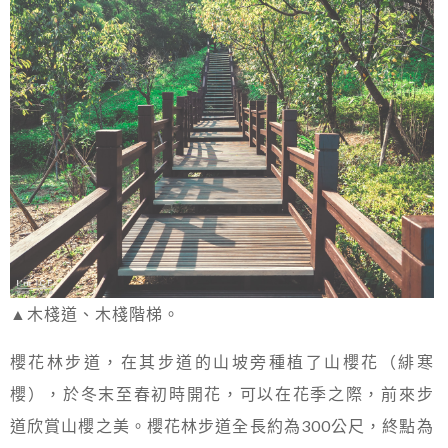
▲木棧道、木棧階梯。
櫻花林步道，在其步道的山坡旁種植了山櫻花（緋寒
櫻），於冬末至春初時開花，可以在花季之際，前來步
道欣賞山櫻之美。櫻花林步道全長約為300公尺，終點為