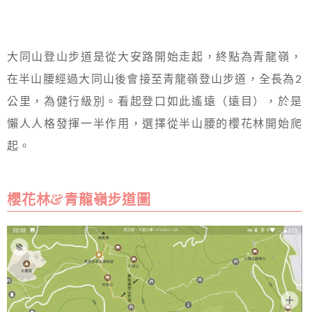
大同山登山步道是從大安路開始走起，終點為青龍嶺，
在半山腰經過大同山後會接至青龍嶺登山步道，全長為2
公里，為健行級別。看起登口如此遙遠（遠目），於是
懶人人格發揮一半作用，選擇從半山腰的櫻花林開始爬
起。
櫻花林&青龍嶺步道圖