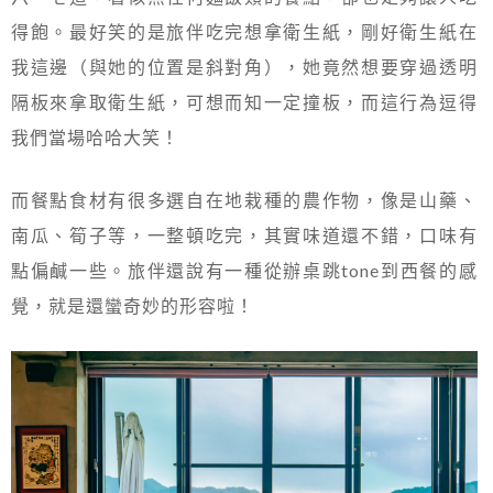
得飽。最好笑的是旅伴吃完想拿衛生紙，剛好衛生紙在
我這邊（與她的位置是斜對角），她竟然想要穿過透明
隔板來拿取衛生紙，可想而知一定撞板，而這行為逗得
我們當場哈哈大笑！
而餐點食材有很多選自在地栽種的農作物，像是山藥、
南瓜、筍子等，一整頓吃完，其實味道還不錯，口味有
點偏鹹一些。旅伴還說有一種從辦桌跳tone到西餐的感
覺，就是還蠻奇妙的形容啦！