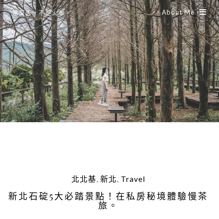
About Me
是艾思，不是火拳。
北北基
,
新北
,
Travel
新北石碇5大必踏景點！在私房秘境體驗慢茶
旅。