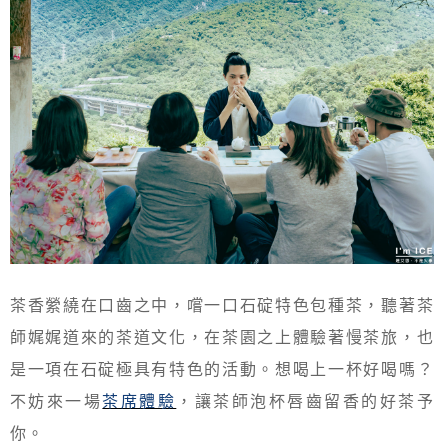
茶香縈繞在口齒之中，嚐一口石碇特色包種茶，聽著茶
師娓娓道來的茶道文化，在茶園之上體驗著慢茶旅，也
是一項在石碇極具有特色的活動。想喝上一杯好喝嗎？
不妨來一場
茶席體驗
，讓茶師泡杯唇齒留香的好茶予
你。