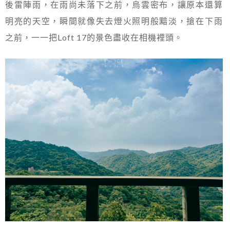
後雷陣雨，在雨尚未落下之前，烏雲密布，讓原本還算
明亮的天空，瞬間就像失去燈火照明般黯淡，搶在下雨
之前，一一把Loft 17的景色盡收在相機裡頭。