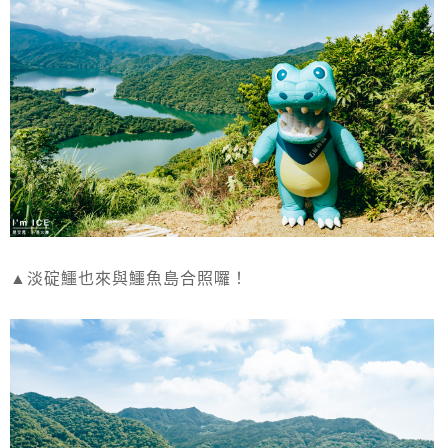
▲淡碇鱷也來與鱷魚島合照囉！