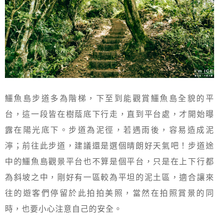
鱷魚島步道多為階梯，下至到能觀賞鱷魚島全貌的平
台，這一段皆在樹蔭底下行走，直到平台處，才開始曝
露在陽光底下。步道為泥徑，若遇雨後，容易造成泥
濘；前往此步道，建議還是選個晴朗好天氣吧！步道途
中的鱷魚島觀景平台也不算是個平台，只是在上下行都
為斜坡之中，剛好有一區較為平坦的泥土區，適合讓來
往的遊客們停留於此拍拍美照，當然在拍照賞景的同
時，也要小心注意自己的安全。