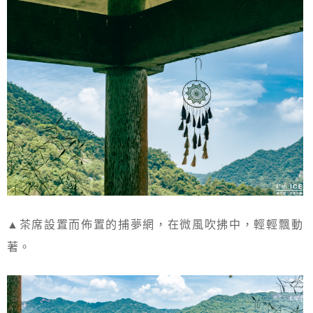
▲茶席設置而佈置的捕夢網，在微風吹拂中，輕輕飄動
著。