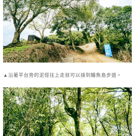
▲沿著平台旁的泥徑往上走就可以接到鱷魚島步道。