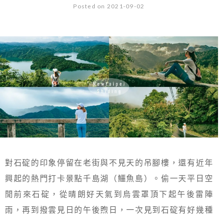
Posted on 2021-09-02
對石碇的印象停留在老街與不見天的吊腳樓，還有近年
興起的熱門打卡景點千島湖（鱷魚島）。偷一天平日空
閒前來石碇，從晴朗好天氣到烏雲罩頂下起午後雷陣
雨，再到撥雲見日的午後煦日，一次見到石碇有好幾種