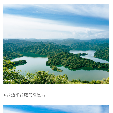
▲步道平台處的鱷魚島。