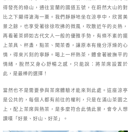
得發亮的綠山，通往宜蘭的國道五號，在蔚然大山的對
比之下顯得滄海一粟。我們靜靜地坐在涼亭中，欣賞美
景之餘，也享受著徐徐吹拂的微風，吹散近午的炎熱，
再看著茶師如古代文人一般的優雅手勢，有條不紊的擺
上茶具、杯盞，點茶、聞茶香，讓原本有幾分浮燥的心
情，得來片刻的寧靜。喝上一杯熱茶，體會著被撫平的
情緒，脫然又身心舒暢之感，只能說：將茶席設置於
此，是最棒的選擇！
當然也不是需要參與茶席體驗才能來到此處。這座涼亭
是公共的，每個人都有前往的權利，只是在滿山茶園之
上，配上茶席與熱茶，是多麼符合此情此景，會令人想
讚嘆「好景、好山、好茶」。