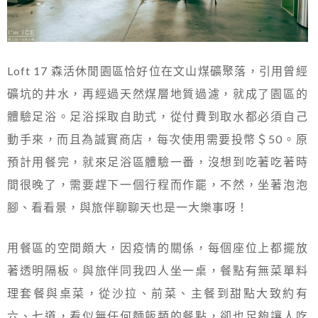
Loft 17 森活休閒園區恰好位在文山煤礦聚落，引用曾經
礦坑的井水，再經過天然煤層地質過濾，就成了園區的
體驗足浴。足浴採取自助式，從付費到取水都必須自己
動手來，而且為誠實商店，每次使用需要投幣＄50。原
預計用餐完，就來足浴區體驗一番，沒想到吃著吃著時
間很晚了，需要趕下一個行程而作罷，不然，坐著泡泡
腳、看看景，與旅伴聊聊天也是一大樂事呀！
用餐區的空間頗大，因疫情的關係，每個座位上都擺放
著透明隔板。與旅伴同我四人坐一桌，餐點有無菜單料
理套餐與桌菜，從沙拉、前菜、主餐到甜點大致約有
六、七道，看似無任何麵飯類的餐點，卻也足夠讓人吃