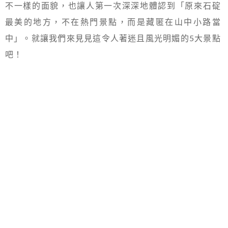
不一樣的面貌，也讓人第一次深深地體認到「原來石碇
最美的地方，不在熱門景點，而是藏匿在山中小路當
中」。就讓我們來見見這令人著迷且風光明媚的5大景點
吧！