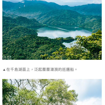
▲在千島湖面上，泛起層層漣漪的巡邏船。