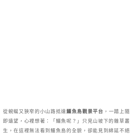
從蜿蜒又狹窄的小山路抵達
鱷魚島觀景平台
，一踏上隨
即遠望，心裡想著：「鱷魚呢？」只見山坡下的雜草叢
生，在這裡無法看到鱷魚島的全貌，卻能見到綿延不絕