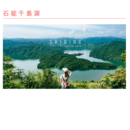
石 碇 千 島 湖