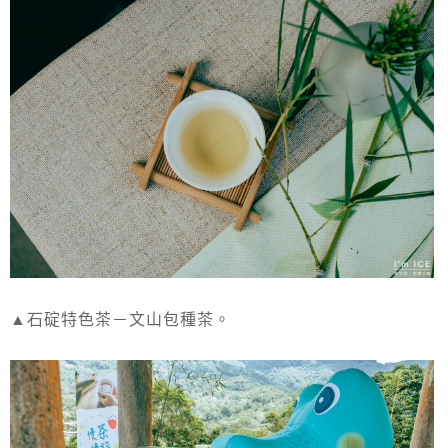
▲石碇特色茶－文山包種茶。