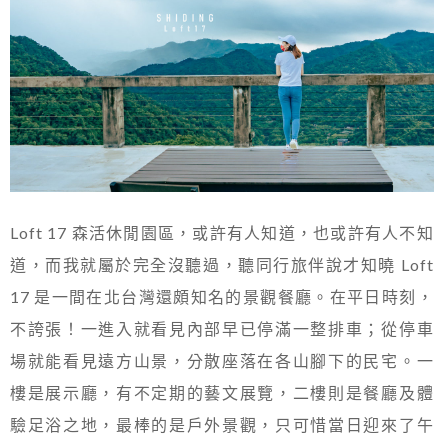
Loft 17 森活休閒園區，或許有人知道，也或許有人不知
道，而我就屬於完全沒聽過，聽同行旅伴說才知曉 Loft
17 是一間在北台灣還頗知名的景觀餐廳。在平日時刻，
不誇張！一進入就看見內部早已停滿一整排車；從停車
場就能看見遠方山景，分散座落在各山腳下的民宅。一
樓是展示廳，有不定期的藝文展覽，二樓則是餐廳及體
驗足浴之地，最棒的是戶外景觀，只可惜當日迎來了午