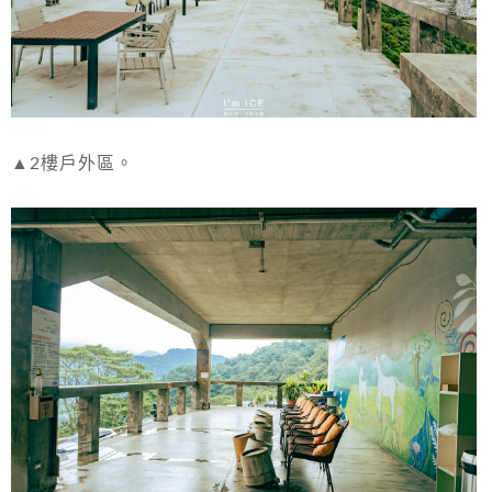
▲2樓戶外區。