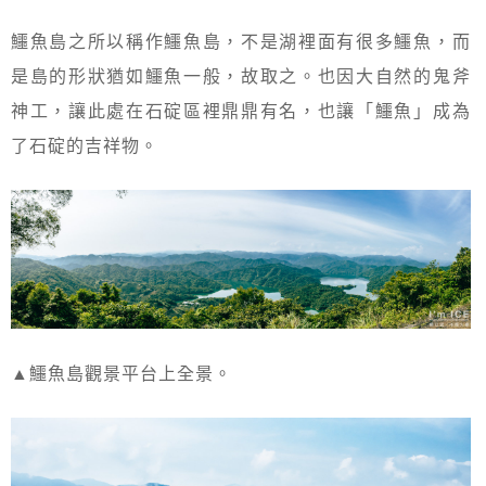
鱷魚島之所以稱作鱷魚島，不是湖裡面有很多鱷魚，而
是島的形狀猶如鱷魚一般，故取之。也因大自然的鬼斧
神工，讓此處在石碇區裡鼎鼎有名，也讓「鱷魚」成為
了石碇的吉祥物。
▲鱷魚島觀景平台上全景。