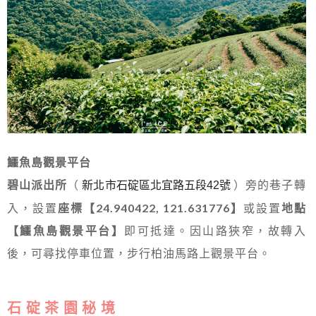
鱷魚島觀景平台
碧山派出所
（
）旁的巷子轉
新北市石碇區北宜路五段42號
入，設置
座標【24.940422, 121.631776】
或設置
地點
【鱷魚島觀景平台】
即可抵達。因山路狹窄，故轉入
後，可尋找停車位置，步行柏油馬路上觀景平台。
石 碇 茶 園 秘 境