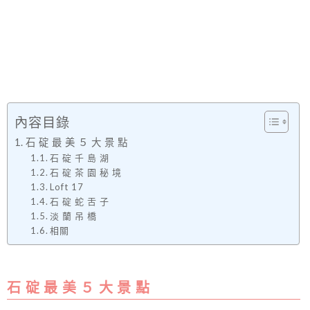
內容目錄
石 碇 最 美 ５ 大 景 點
石 碇 千 島 湖
石 碇 茶 園 秘 境
Loft 17
石 碇 蛇 舌 子
淡 蘭 吊 橋
相關
石 碇 最 美 ５ 大 景 點