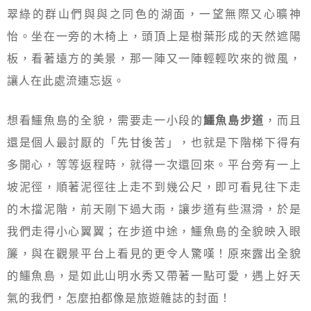
翠綠的群山們與與之同色的湖面，一望無際又心曠神
怡。坐在一旁的木椅上，頭頂上是樹葉形成的天然遮陽
板，看著遠方的美景，那一陣又一陣輕輕吹來的微風，
讓人在此處流連忘返。
想看鱷魚島的全貌，需要走一小段的
鱷魚島步道
，而且
還是個人最討厭的「先甘後苦」，也就是下階梯下得有
多開心，等等返程時，就得一次還回來。平台旁有一上
坡泥徑，順著泥徑往上走不到幾公尺，即可看見往下走
的木擋泥階，前天剛下過大雨，讓步道有些濕滑，於是
我們走得小心翼翼；在步道中途，鱷魚島的全貌映入眼
簾，與在觀景平台上看見的更令人驚嘆！原來露出全貌
的鱷魚島，是如此山明水秀又帶著一點可愛，遇上好天
氣的我們，怎麼拍都像是旅遊雜誌的封面！