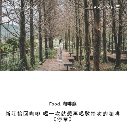
About Me
是艾思，不是火拳。
Food
,
咖啡廳
新莊拾回咖啡 喝一次就想再喝數拾次的咖啡
《停業》