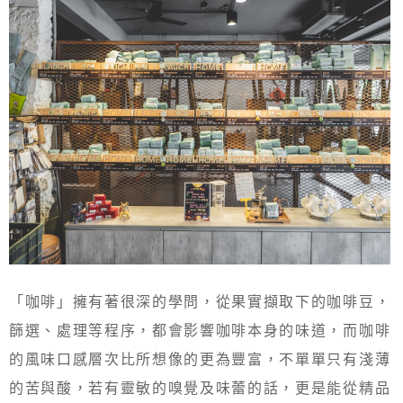
「咖啡」擁有著很深的學問，從果實擷取下的咖啡豆，
篩選、處理等程序，都會影響咖啡本身的味道，而咖啡
的風味口感層次比所想像的更為豐富，不單單只有淺薄
的苦與酸，若有靈敏的嗅覺及味蕾的話，更是能從精品