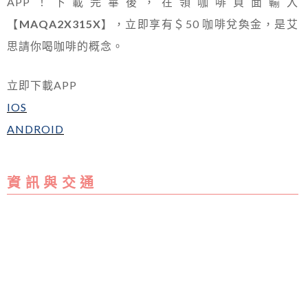
APP！下載完畢後，在領咖啡頁面輸入
【
MAQA2X315X
】，立即享有＄50 咖啡兌奐金，是艾
思請你喝咖啡的概念。
立即下載APP
IOS
ANDROID
資 訊 與 交 通