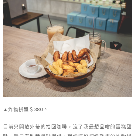
▲炸物拼盤＄380。
目前只開放外帶的拾回咖啡，沒了我最想品嚐的蛋糕甜