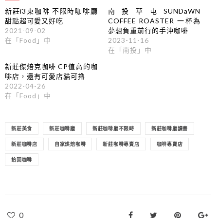
新莊i3東咖啡 不限時咖啡廳
南投草屯SUNDaWN
甜點超可愛又好吃
COFFEE ROASTER 一杯為
2021-09-02
夢想負重前行的手沖咖啡
在「Food」中
2023-11-16
在「南投」中
新莊傑焙克咖啡 CP值高的咖
啡店，還有可愛店貓可擼
2022-04-26
在「Food」中
新莊美食
新莊咖啡廳
新莊咖啡廳不限時
新莊咖啡廳讀書
新莊咖啡店
自家烘焙咖啡
新莊咖啡專賣店
咖啡專賣店
拾回咖啡
0