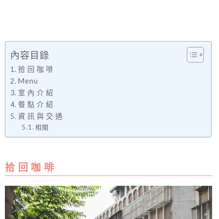
內容目錄
拾 回 咖 啡
Menu
室 內 介 紹
餐 點 介 紹
資 訊 與 交 通
相關
拾 回 咖 啡