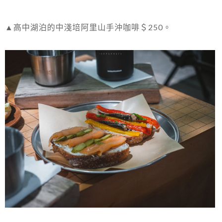
▲高中湖泊的中淺培阿里山手沖咖啡＄250。