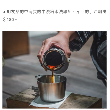
▲朋友點的中海拔的中淺培水洗耶加、肯亞的手沖咖啡
＄180。