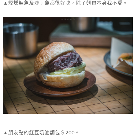
▲煙燻鮭魚及沙丁魚都很好吃，除了麵包本身我不愛。
▲朋友點的紅豆奶油麵包＄200。