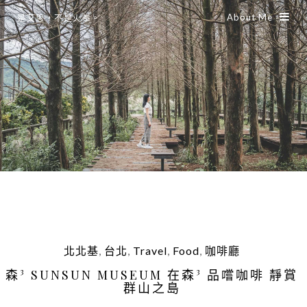
About Me
是艾思，不是火拳。
北北基
,
台北
,
Travel
,
Food
,
咖啡廳
森³ SUNSUN MUSEUM 在森³ 品嚐咖啡 靜賞
群山之島