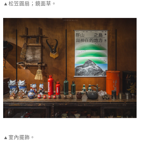
▲松笠圓扇；鏡面草。
▲室內擺飾。