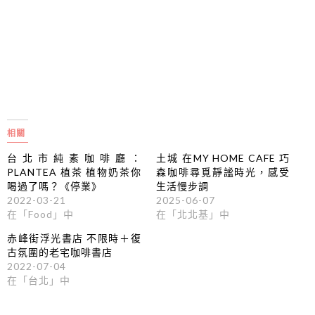
相關
台北市純素咖啡廳：
土城 在MY HOME CAFE 巧
PLANTEA 植茶 植物奶茶你
森咖啡尋覓靜謐時光，感受
喝過了嗎？《停業》
生活慢步調
2022-03-21
2025-06-07
在「Food」中
在「北北基」中
赤峰街浮光書店 不限時＋復
古氛圍的老宅咖啡書店
2022-07-04
在「台北」中