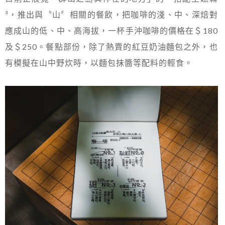
³，推出與〝山〞相關的餐飲，把咖啡的淺、中、深焙對
應成山的低、中、高海拔，一杯手沖咖啡的價格在＄180
及＄250。餐點部份，除了熱賣的紅豆奶油麵包之外，也
有模擬在山中野炊時，以麵包抹醬等配料的輕食。