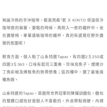
無論冷熱的手沖咖啡，都是用森³君 Ｘ KINTO 保溫保冷
咖啡壺的裝著，要喝的時候，再倒入一旁的鐵杯中。坐
在露營椅，拿著盛裝咖啡的鐵杯，真的有感覺在野外露
營的氛圍呢！
輕食方面，個人點了山系特選Tapas，有四選2＄250或
四選3＄365，口味有起司三重奏、珍味烏魚子、煙燻沙
丁魚彩椒及燻鮭魚的熱帶想像；這四種中，選了最後兩
種魚類。
山系特選的Tapas，是選用世界冠軍的陳耀訓麵包，麵包
的整體口感恰好是個人不喜歡的，外皮帶點微硬，內裡