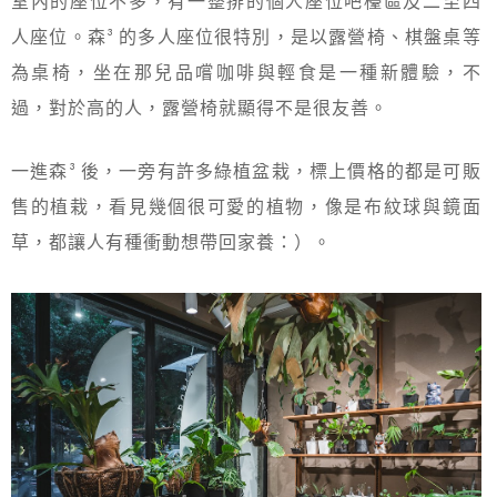
室內的座位不多，有一整排的個人座位吧檯區及二至四
人座位。森³ 的多人座位很特別，是以露營椅、棋盤桌等
為桌椅，坐在那兒品嚐咖啡與輕食是一種新體驗，不
過，對於高的人，露營椅就顯得不是很友善。
一進森³ 後，一旁有許多綠植盆栽，標上價格的都是可販
售的植栽，看見幾個很可愛的植物，像是布紋球與鏡面
草，都讓人有種衝動想帶回家養：）。