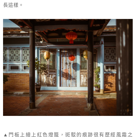
長這樣。
▲門板上繪上紅色燈籠，斑駁的痕跡很有歷經風霜之