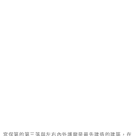
宮保第的第三落與左右內外護龍是最先建造的建築，在