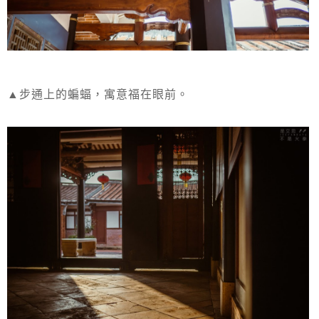
▲步通上的蝙蝠，寓意福在眼前。