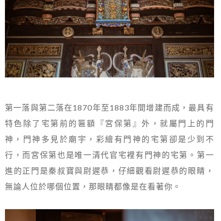
第一落與第二落在1870年至1883年間增建而成，最具有
特色除了宅第前的匾額『宮保第』外，就屬門上的門
神，門神多見於廟宇，彩繪有門神的宅第卻是少到不
行，而宮保第也是唯一清代官宅裡有門神的宅第。第一
進的正門是秦叔寶與尉遲恭，仔細觀看尉遲恭的眼睛，
無論人位於哪個位置，那眼睛都像是在看著你。