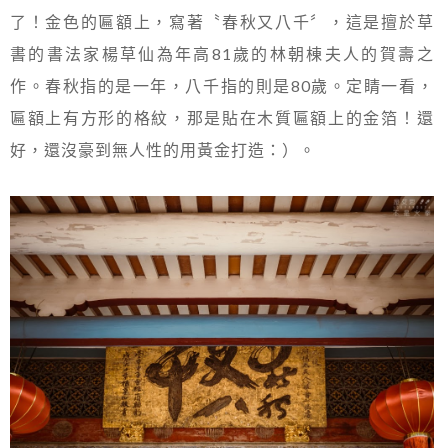
了！金色的匾額上，寫著〝春秋又八千〞，這是擅於草
書的書法家楊草仙為年高81歲的林朝棟夫人的賀壽之
作。春秋指的是一年，八千指的則是80歲。定睛一看，
匾額上有方形的格紋，那是貼在木質匾額上的金箔！還
好，還沒豪到無人性的用黃金打造：）。