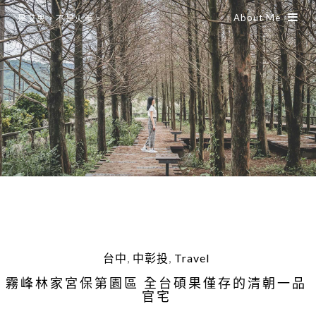
About Me
是艾思，不是火拳。
台中
,
中彰投
,
Travel
霧峰林家宮保第園區 全台碩果僅存的清朝一品
官宅