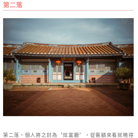
第二落
第二落，個人將之封為〝炫富廳〞，從匾額來看就曉得