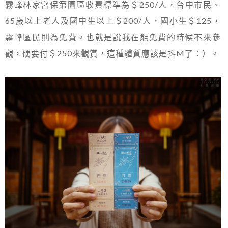
霧峰林家宮保第園區收費標準為＄250/人，台中市民、
65歲以上老人及國中生以上＄200/人，國小生＄125，
霧峰區民則為免費。也就是說我在能免費的時候不來參
觀，硬要付＄250來觀賞，這種體質應該是抖M了：）。