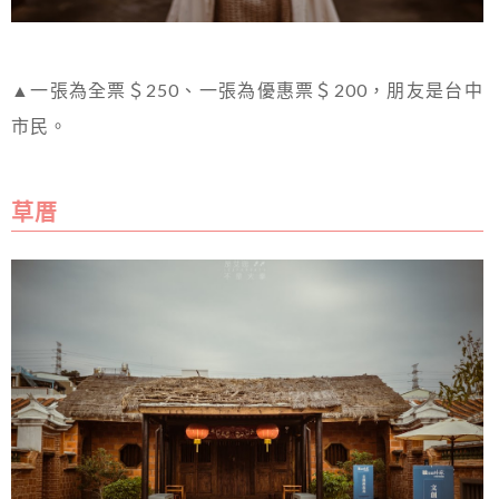
▲一張為全票＄250、一張為優惠票＄200，朋友是台中
市民。
草厝