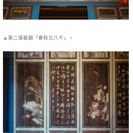
▲第二落匾額「春秋又八千」。