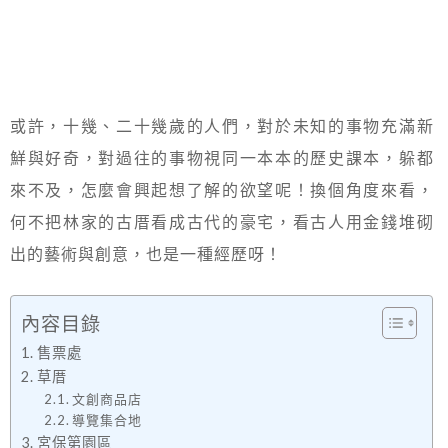
或許，十幾、二十幾歲的人們，對於未知的事物充滿新
鮮與好奇，對過往的事物視同一本本的歷史課本，躲都
來不及，怎麼會興起想了解的欲望呢！換個角度來看，
何不把林家的古厝看成古代的豪宅，看古人用金錢堆砌
出的藝術與創意，也是一種經歷呀！
內容目錄
售票處
草厝
文創商品店
導覽集合地
宮保第園區