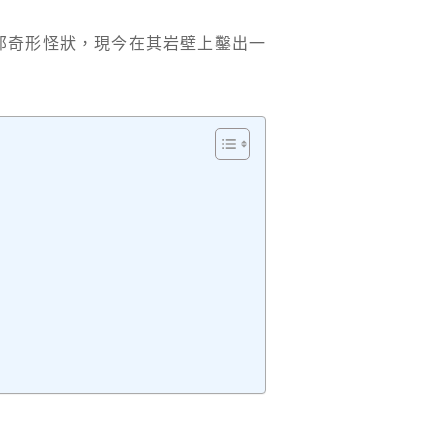
那奇形怪狀，現今在其岩壁上鑿出一