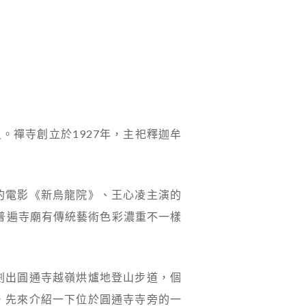
。禪寺創立於1927年，主祀釋迦牟
的電影《新烏龍院》、王心凌主演的
普遍寺廟有傳統藝術色彩濃重不一樣
劃出圓通寺越嶺烘爐地登山步道，個
，先來介紹一下位於圓通寺寺旁的一