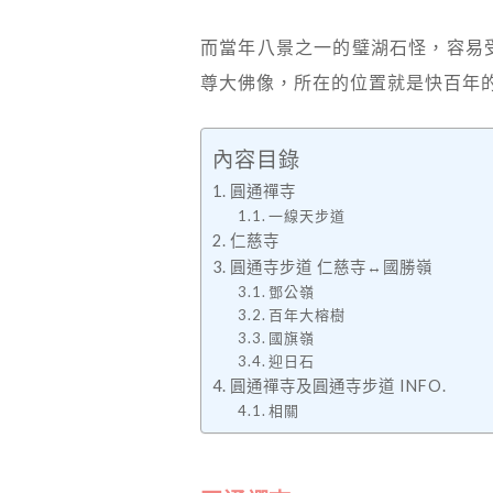
而當年八景之一的璧湖石怪，容易
尊大佛像，所在的位置就是快百年
內容目錄
圓通禪寺
一線天步道
仁慈寺
圓通寺步道 仁慈寺↔國勝嶺
鄧公嶺
百年大榕樹
國旗嶺
迎日石
圓通禪寺及圓通寺步道 INFO.
相關