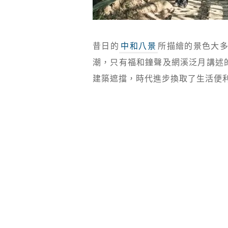
昔日的
中和八景
所描繪的景色大
潮，只有福和鐘聲及網溪泛月講述
建築遮擋，時代進步換取了生活便