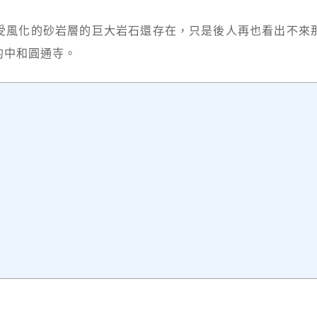
受風化的砂岩層的巨大岩石還存在，只是後人再也看出不來
的中和圓通寺。