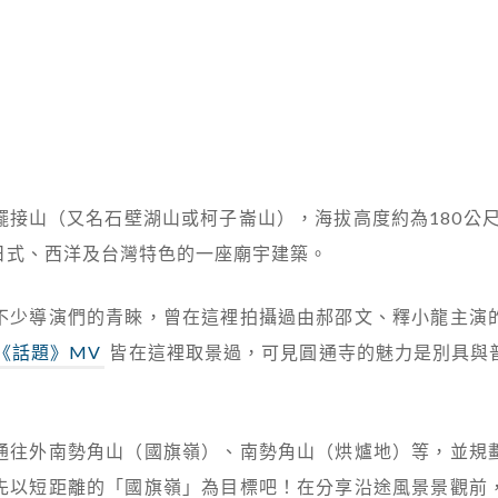
接山（又名石壁湖山或柯子崙山），海拔高度約為180公尺
日式、西洋及台灣特色的一座廟宇建築。
不少導演們的青睞，曾在這裡拍攝過由郝邵文、釋小龍主演
《話題》MV
皆在這裡取景過，可見圓通寺的魅力是別具與
通往外南勢角山（國旗嶺）、南勢角山（烘爐地）等，並規
先以短距離的「國旗嶺」為目標吧！在分享沿途風景景觀前