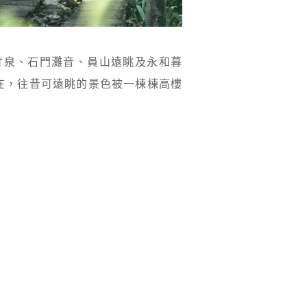
甘泉、石門灘音、員山遠眺及永和暮
在，往昔可遠眺的景色被一棟棟高樓