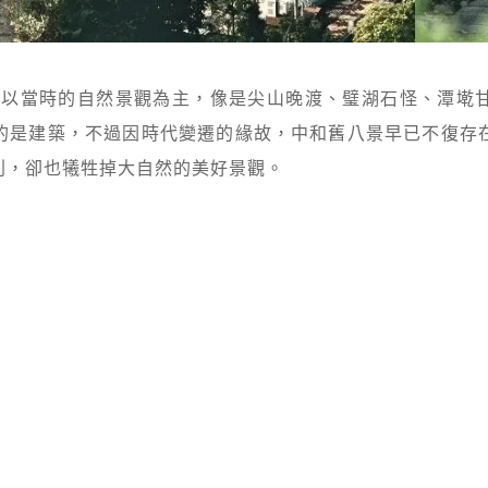
多以當時的自然景觀為主，像是尖山晚渡、璧湖石怪、潭墘
的是建築，不過因時代變遷的緣故，中和舊八景早已不復存
利，卻也犧牲掉大自然的美好景觀。