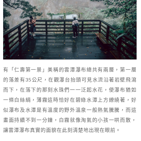
有「仁壽第一景」美稱的雲潭瀑布總共有兩層，第一層
的落差有35公尺，在觀瀑台抬頭可見水流沿著岩壁飛瀉
而下，在落下的那刻水珠們一一泛起水花，使瀑布猶如
一條白絲絹，薄霧這時恰好在碧綠水潭上方繚繞著，好
似瀑布及水潭是有溫度的野外溫泉一般熱氣騰騰，而這
畫面持續不到一分鐘，白霧就像淘氣的小孩一哄而散，
讓雲潭瀑布真實的面貌在此刻清楚地出現在眼前。