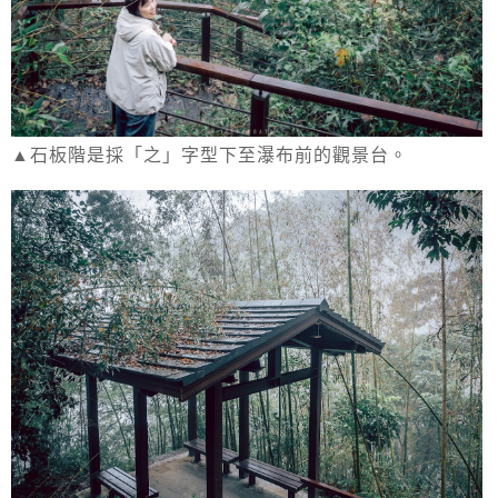
▲石板階是採「之」字型下至瀑布前的觀景台。