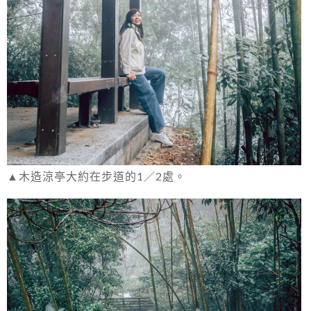
▲木造涼亭大約在步道的1／2處。