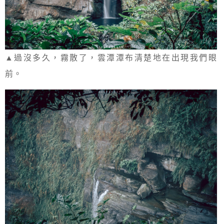
▲過沒多久，霧散了，雲潭潭布清楚地在出現我們眼
前。