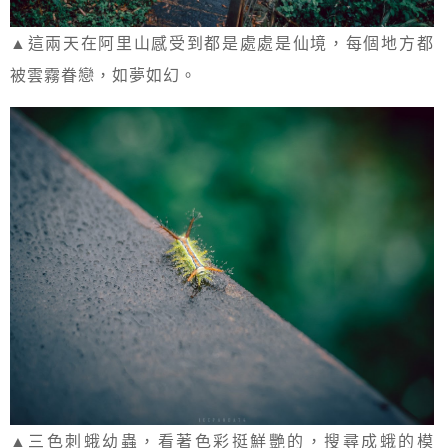
▲這兩天在阿里山感受到都是處處是仙境，每個地方都
被雲霧眷戀，如夢如幻。
▲三色刺蛾幼蟲，看著色彩挺鮮艷的，搜尋成蛾的模