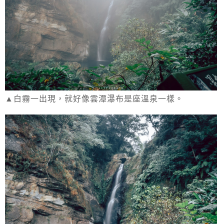
▲白霧一出現，就好像雲潭瀑布是座溫泉一樣。