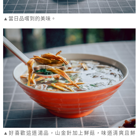
▲當日品嚐到的美味。
▲好喜歡這道湯品，山金針加上鮮菇，味道清爽且鮮