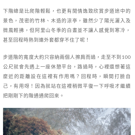
下階總是比爬階輕鬆，也更有閒情逸致欣賞步道途中的
景色，茂密的竹林、木造的涼亭，雖然少了陽光灑入及
微風輕拂，但阿里山冬季的白晝並不讓人感覺到寒冷，
甚至回程時熱到連外套都穿不住了呢！
步道階的寬度大約只容納兩個人擦肩而過，走至不到100
公尺就會先遇上一座休憩平台，路過時，心裡還想著這
麼近的距離設在這裡有作用嗎？回程時，瞬間打臉自
己，有用呀！因為就站在這裡稍微平復一下呼吸才繼續
把剛剛下的階通通爬回來。