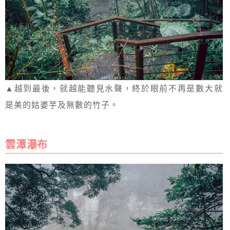
▲越到最後，就越能聽見水聲，終於眼前不再是數大就
是美的姑婆芋及無數的竹子。
雲潭瀑布