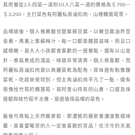
其用餐從2人四菜一湯到10人八菜一湯的價格為＄700－
＄3,200，主打菜色有阿麗私房滷扣肉、山裡轎篙筍等。
品嚐過後，個人推薦酸甘甜紫蘇豆腐，以嫩豆腐油炸至
金黃，再裏上紫蘇梅汁，每一口都是酸甜滋味，而且口
感極嫩，是大人小孩都會喜歡的一道餐點，還有以山金
針、香菇煮成的湯品，味道非常清爽，個人很喜歡，而
阿麗私房滷扣肉是以高麗菜乾為配角，其味道有點像酸
菜乾，吃起來很特別，但主角滷扣肉平凡了一點，還有
很像桂竹筍的轎篙筍，是阿里山特有的山產，口感及味
道都與桂竹筍不太像，是道值得品嚐的菜色。
飯後可再點上天然蕎麥飲，那濃郁的蕎麥香瀰漫整個味
蕾，是喜愛喝茶的人一定會喜歡的茶品！在冷冷的天氣