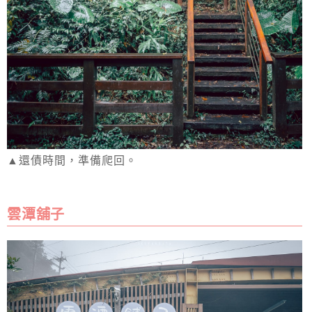
▲還債時間，準備爬回。
雲潭舖子