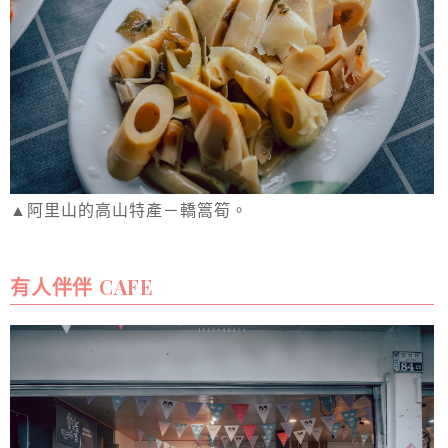
▲阿里山的高山特產－轎篙筍。
有人伴伴 CAFE