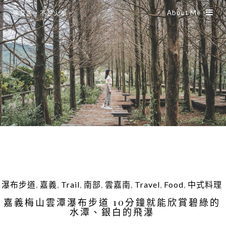
About Me
是艾思，不是火拳。
瀑布步道
,
嘉義
,
Trail
,
南部
,
雲嘉南
,
Travel
,
Food
,
中式料理
嘉義梅山雲潭瀑布步道 10分鐘就能欣賞碧綠的
水潭、銀白的飛瀑