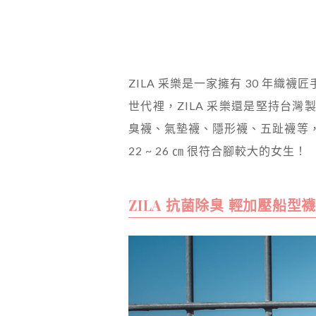
ZILA 采樂是一家擁有 30 年
世代裡，ZILA 采樂還是堅持台
臭襪、氣墊襪、隱形襪、五趾襪等，價
22 ~ 26 ㎝ 很符合腳較大的女生！
ZILA 抗菌除臭 輕加壓船型襪