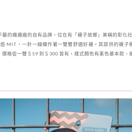
織襪匠手藝的織襪廠的自有品牌，位在有「襪子故鄉」美稱的彰化社
灣製造 MIT，一針一線織作著一雙雙舒適好襪。其提供的襪
格從一雙＄59 到＄300 皆有，樣式顏色有素色基本款、