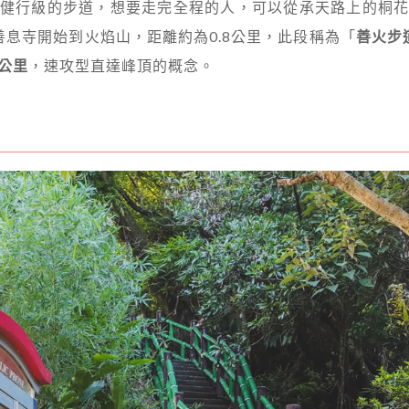
然健行級的步道，想要走完全程的人，可以從承天路上的桐花
息寺開始到火焰山，距離約為0.8公里，此段稱為「
善火步
3公里
，速攻型直達峰頂的概念。