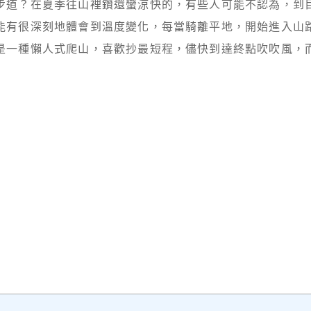
步道？在夏季往山裡鑽還蠻涼快的，有些人可能不認為，到
能有很深刻地體會到溫度變化，每當騎離平地，開始進入山
是一種懶人式爬山，喜歡抄最短程，儘快到達終點吹吹風，