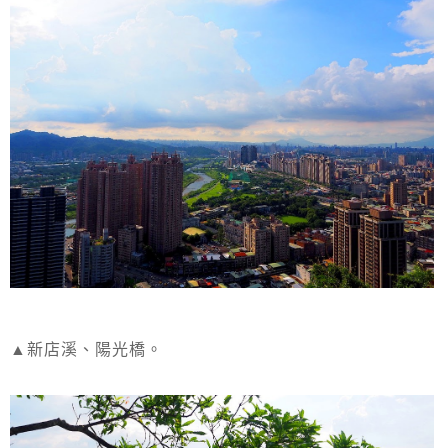
▲新店溪、陽光橋。