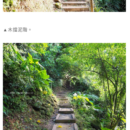
▲木擋泥階。