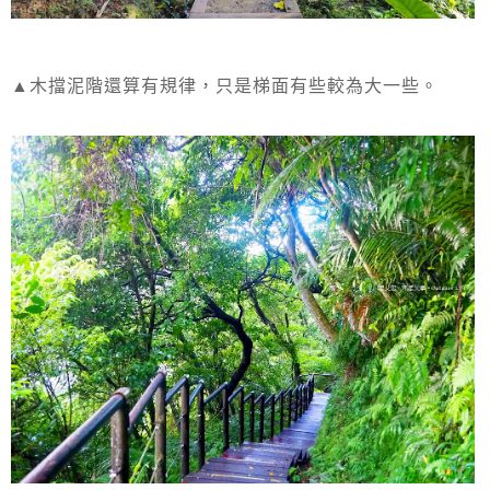
▲木擋泥階還算有規律，只是梯面有些較為大一些。