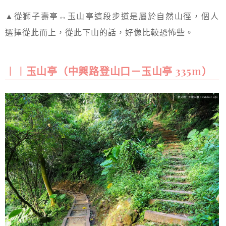
▲從獅子壽亭↔玉山亭這段步道是屬於自然山徑，個人
選擇從此而上，從此下山的話，好像比較恐怖些。
︱︱玉山亭（中興路登山口－玉山亭 335m）