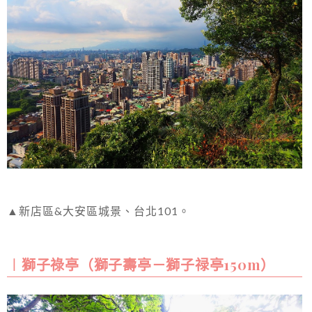
▲新店區&大安區城景、台北101。
︱獅子祿亭（獅子壽亭－獅子禄亭150m）