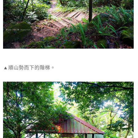
▲順山勢而下的階梯。