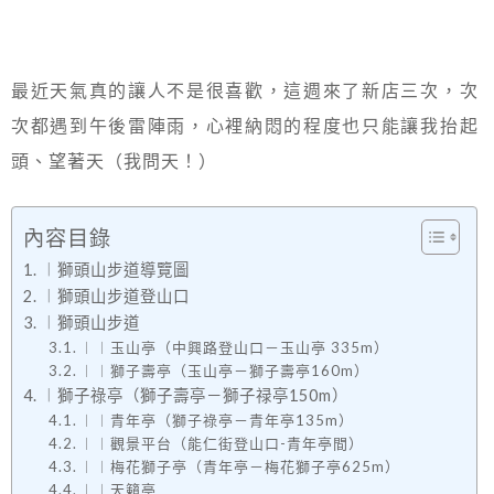
最近天氣真的讓人不是很喜歡，這週來了新店三次，次
次都遇到午後雷陣雨，心裡納悶的程度也只能讓我抬起
頭、望著天（我問天！）
內容目錄
︱獅頭山步道導覽圖
︱獅頭山步道登山口
︱獅頭山步道
︱︱玉山亭（中興路登山口－玉山亭 335m）
︱︱獅子壽亭（玉山亭－獅子壽亭160m）
︱獅子祿亭（獅子壽亭－獅子禄亭150m）
︱︱青年亭（獅子祿亭－青年亭135m）
︱︱觀景平台（能仁街登山口-青年亭間）
︱︱梅花獅子亭（青年亭－梅花獅子亭625m）
︱︱天籟亭