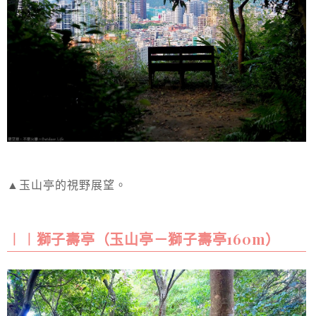
▲玉山亭的視野展望。
︱︱獅子壽亭（玉山亭－獅子壽亭160m）