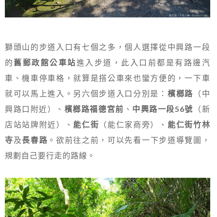
獅頭山的步道入口有七個之多，個人選擇從中興路一段
的
舊郵政館公車站
進入步道，此入口前都是有路邊汽
車、機車停車格，就算是搭公車來也蠻方便的，一下車
就可以馬上進入。另六個步道入口分別是：
檳榔路
（中
興路口附近）、
檳榔路福德宮前
、
中興路一段56號
（新
店站站牌附近）、
能仁街
（能仁家商旁）、
能仁街竹林
寺
及
長春路
。欲前往之前，可以先看一下步道導覽圖，
規劃自己要行走的路線。