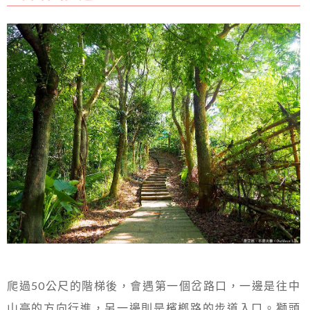
爬過50公尺的階梯後，會遇第一個岔路口，一邊是往中
山亭的方向行進，另一邊則是檳榔路的步道入口。獅頭