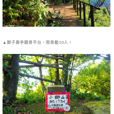
▲獅子壽亭觀景平台，限乘載10人。