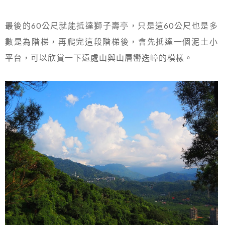
最後的60公尺就能抵達獅子壽亭，只是這60公尺也是多
數是為階梯，再爬完這段階梯後，會先抵達一個泥土小
平台，可以欣賞一下遠處山與山層巒迭嶂的模樣。