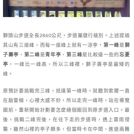
獅頭山步道全長2860公尺，步道屬健行級別。上述提過
其山有三座峰，而每一座峰上就有一涼亭，
第一峰
是
獅
子壽亭
、
第二峰
是
青年亭
、
第三峰
是比較遠一些的
忘憂
亭
，一峰比一峰高，所以三峰裡，獅子壽亭是最矮的
峰。
原預計要挑戰完三峰，抵達第一峰時，就聽到索爾一直
在敲雷槌，心裡大感不妙，所以走完一峰時，站在導覽
圖前，重新開始計劃要怎麼繞個圈回到原步道入口。最
後，挑戰二峰完後，在往下走的步道時，遇上雷雨侵
襲，雖然山裡的亭子頗多，但當時卡在中間、進退兩難