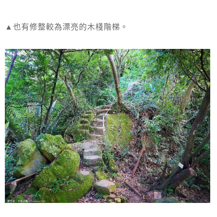
▲也有修整較為漂亮的木棧階梯。