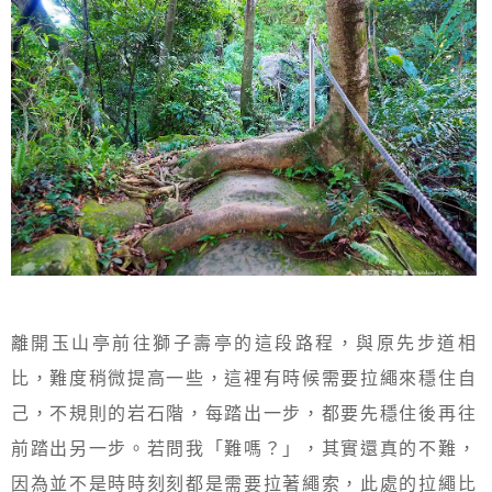
離開玉山亭前往獅子壽亭的這段路程，與原先步道相
比，難度稍微提高一些，這裡有時候需要拉繩來穩住自
己，不規則的岩石階，每踏出一步，都要先穩住後再往
前踏出另一步。若問我「難嗎？」，其實還真的不難，
因為並不是時時刻刻都是需要拉著繩索，此處的拉繩比