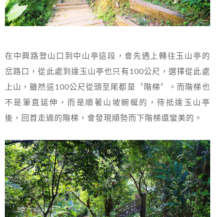
在中興路登山口到中山亭這段，會先遇上轉往玉山亭的
岔路口，從此處到達玉山亭也只有100公尺，選擇從此處
上山，雖然這100公尺從頭至尾都是〝階梯〞。而階梯也
不是筆直延伸，而是順著山坡蜿蜒的，待抵達玉山亭
後，回首走過的階梯，會發現順勢而下階梯還蠻美的。